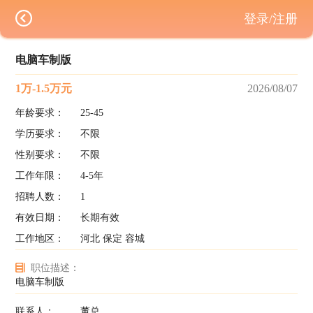
登录/注册
电脑车制版
1万-1.5万元
2026/08/07
年龄要求：
25-45
学历要求：
不限
性别要求：
不限
工作年限：
4-5年
招聘人数：
1
有效日期：
长期有效
工作地区：
河北 保定 容城
职位描述：
电脑车制版
联系人：
董总