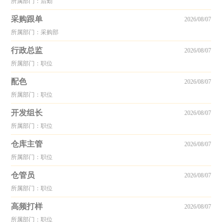
所属部门：后勤
采购跟单
2026/08/07
所属部门：采购部
行政总监
2026/08/07
所属部门：职位
配色
2026/08/07
所属部门：职位
开发组长
2026/08/07
所属部门：职位
仓库主管
2026/08/07
所属部门：职位
仓管员
2026/08/07
所属部门：职位
高频打样
2026/08/07
所属部门：职位