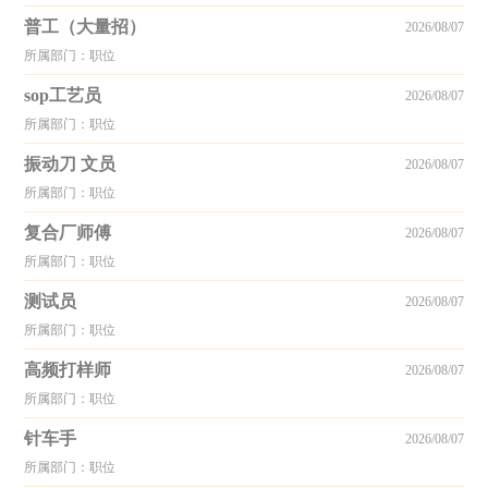
普工（大量招）
2026/08/07
所属部门：职位
sop工艺员
2026/08/07
所属部门：职位
振动刀 文员
2026/08/07
所属部门：职位
复合厂师傅
2026/08/07
所属部门：职位
测试员
2026/08/07
所属部门：职位
高频打样师
2026/08/07
所属部门：职位
针车手
2026/08/07
所属部门：职位