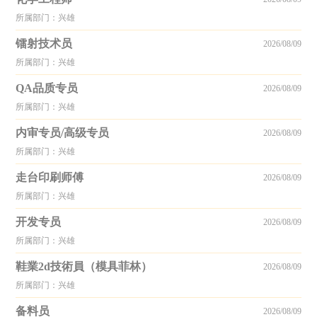
所属部门：兴雄
镭射技术员
2026/08/09
所属部门：兴雄
QA品质专员
2026/08/09
所属部门：兴雄
内审专员/高级专员
2026/08/09
所属部门：兴雄
走台印刷师傅
2026/08/09
所属部门：兴雄
开发专员
2026/08/09
所属部门：兴雄
鞋業2d技術員（模具菲林）
2026/08/09
所属部门：兴雄
备料员
2026/08/09