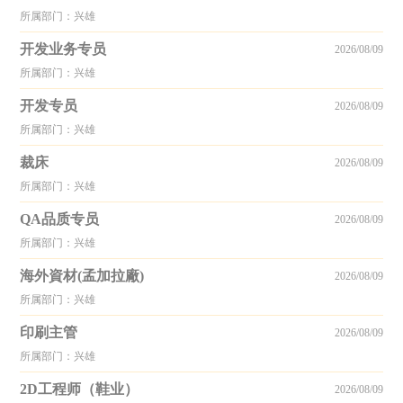
所属部门：兴雄
开发业务专员
2026/08/09
所属部门：兴雄
开发专员
2026/08/09
所属部门：兴雄
裁床
2026/08/09
所属部门：兴雄
QA品质专员
2026/08/09
所属部门：兴雄
海外資材(孟加拉廠)
2026/08/09
所属部门：兴雄
印刷主管
2026/08/09
所属部门：兴雄
2D工程师（鞋业）
2026/08/09