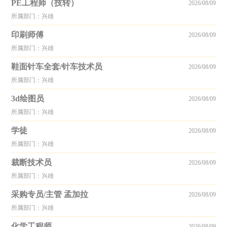
PE工程师（技转）
2026/08/09
所属部门：兴雄
印刷师傅
2026/08/09
所属部门：兴雄
鞋面针车全套/针车技术员
2026/08/09
所属部门：兴雄
3d绘图员
2026/08/09
所属部门：兴雄
学徒
2026/08/09
所属部门：兴雄
裁断技术员
2026/08/09
所属部门：兴雄
采购专员/主管 孟加拉
2026/08/09
所属部门：兴雄
化学工程师
2026/08/09