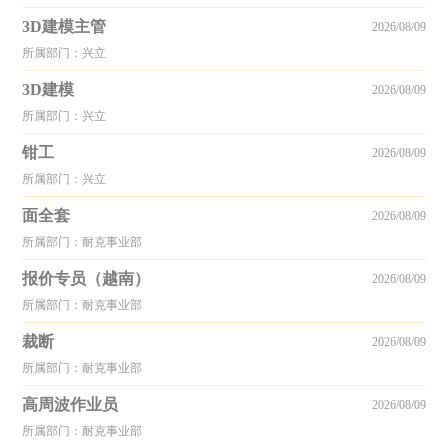
3D建模主管
2026/08/09
所属部门：兴立
3D建模
2026/08/09
所属部门：兴立
钳工
2026/08/09
所属部门：兴立
面全套
2026/08/09
所属部门：耐克事业部
报价专员（越南）
2026/08/09
所属部门：耐克事业部
裁断
2026/08/09
所属部门：耐克事业部
高周波作业员
2026/08/09
所属部门：耐克事业部