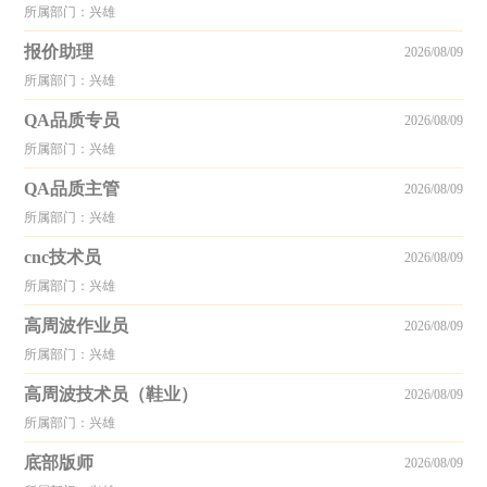
所属部门：兴雄
报价助理
2026/08/09
所属部门：兴雄
QA品质专员
2026/08/09
所属部门：兴雄
QA品质主管
2026/08/09
所属部门：兴雄
cnc技术员
2026/08/09
所属部门：兴雄
高周波作业员
2026/08/09
所属部门：兴雄
高周波技术员（鞋业）
2026/08/09
所属部门：兴雄
底部版师
2026/08/09