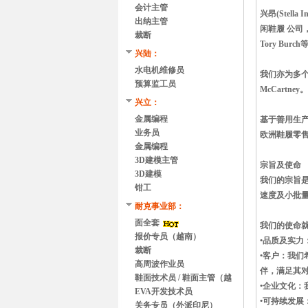
会计主管
兴昂(Stel
出纳主管
闲鞋履 公司，分
裁断
Tory Burch
兴陆：
水电机维修员
我们亦为多个高端时
预算监工员
McCartney。
兴立：
金属编程
基于善用生产
业务员
欧洲鞋履零
金属编程
3D建模主管
宗旨及使命
3D建模
我们的宗旨
钳工
速度及小批
耐克事业部：
面全套
我们的使命
报价专员（越南）
•品质及实
裁断
•客户：我
高周波作业员
伴，满足其
鞋面技术员 / 鞋面主管（越
•企业文化
南）
EVA开发技术员
•可持续发
关务专员（外派印尼）