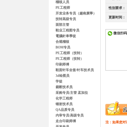
稽核人员
PE工程师
性别要求：
开发业务专员（越南廣寧）
更新时间：
技转高级专员
面部主管
鞋业工程图专员
微信扫码
電腦針車學徒
合规稽核
BOM专员
PE工程师（技转）
PE工程师（技转）
印刷师傅
鞋面针车全套/针车技术员
3d绘图员
学徒
裁断技术员
采购专员/主管 孟加拉
化学工程师
镭射技术员
QA品质专员
内审专员/高级专员
走台印刷师傅
注：如果您对
开发专员