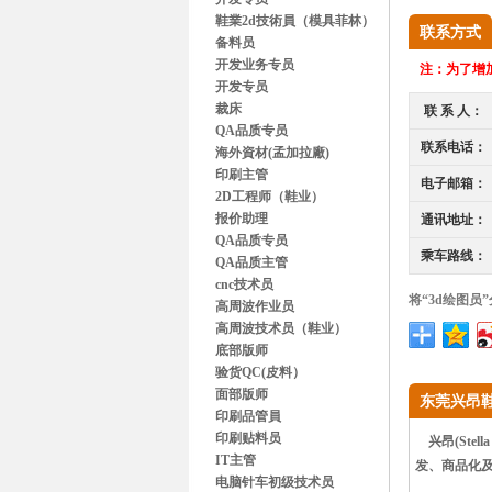
鞋業2d技術員（模具菲林）
联系方式
备料员
开发业务专员
注：
为了增加
开发专员
裁床
联 系 人：
QA品质专员
联系电话：
海外資材(孟加拉廠)
印刷主管
电子邮箱：
2D工程师（鞋业）
报价助理
通讯地址：
QA品质专员
乘车路线：
QA品质主管
cnc技术员
将“3d绘图员
高周波作业员
高周波技术员（鞋业）
底部版师
验货QC(皮料）
面部版师
东莞兴昂
印刷品管員
印刷贴料员
兴昂(Stel
IT主管
发、商品化
电脑针车初级技术员