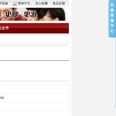
手机版
简体中文
加入收藏
意见反馈
在
线
客
服
中
公众号
心
岭山