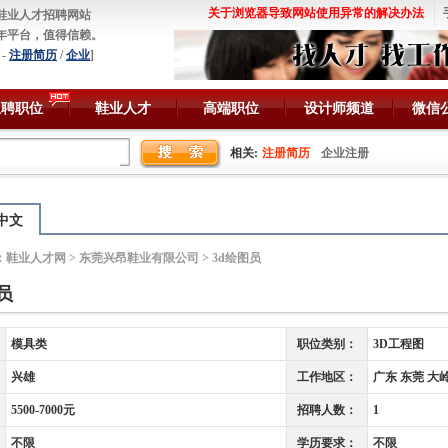
关于浏览器导致网站使用异常的解决办法
鞋业人才招聘网站
年平台，值得信赖。
-
注册简历
/
企业
]
急聘职位
鞋业人才
高端职位
设计师频道
微信
相关:
注册简历
企业注册
中文
：
鞋业人才网
>
东莞兴昂鞋业有限公司
> 3d绘图员
员
模具类
职位类别：
3D工程图
兴雄
工作地区：
广东 东莞 大
5500-7000元
招聘人数：
1
不限
学历要求：
不限