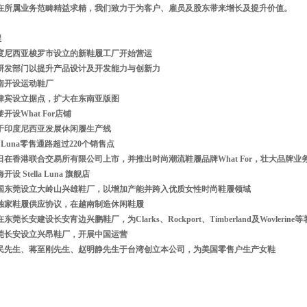
过在所属业务范畴精益求精，我们致力于为客户、雇员及股东带来增长及提升价值。
程
5 在印度尼西亚梭罗市设立的新鞋履工厂开始营运
2 整合研发部门以提升产品设计及开发能力与创新力
于越南开设运动鞋厂
 于菲律宾设立据点，扩大在东南亚版图
巴黎开设What For店铺
 集团于印度尼西亚发展休闲履生产线
tella Luna零售通路超过220个销售点
 7月6日在香港联合交易所有限公司上市，并推出时尚潮流鞋履品牌What For，壮大品牌业
海开设 Stella Luna 旗舰店
2 在中国东莞设立大岭山兴雄鞋厂，以增加产能并跨入优质女性时尚鞋履领域
 订立独家鞋履供应协议，在越南制造休闲鞋履
透过在东莞长安建设长安宵边兴鹏鞋厂，为Clarks、Rockport、Timberland及Wovler
 在东莞长安设立兴昂鞋厂，开展中国运营
8 陈建民先生、蒋至刚先生、赵明静先生于台湾创立本公司，为美国零售户生产女鞋
】