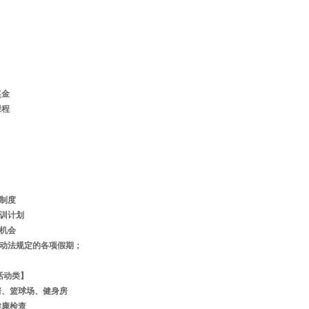
】
奖金
课程
】
】
期制度
培训计划
升机会
劳动法规定的各项假期；
活动类】
伽房、篮球场、健身房
健康检查