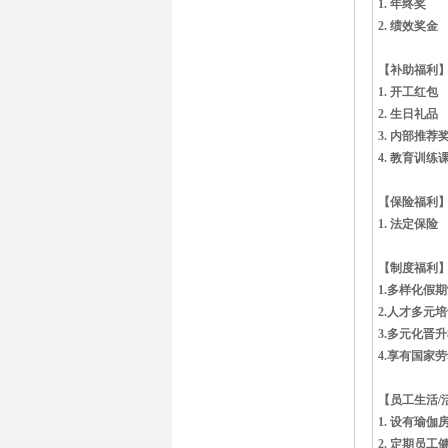
1. 年终奖
2. 绩效奖金
【补助福利
1. 开工红包
2. 生日礼品
3. 内部推荐
4. 教育训练
【保险福利
1. 法定保险
【制度福利
1.多样化假
2.人才多元
3.多元化晋
4.享有国家
【员工生活/
1. 设有瑜
2. 定期员工