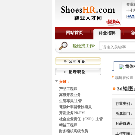
专业
十七
[
登录
网站首页
鞋业招聘
轻松找工作:
简体
现所在位置
兴雄：
3d绘图
产品工程师
高级开发业务
生管專員/主管
行业类别：
電腦針車開發技術員
开发业务PD/PM
所属部门：
社会企业责任（CSR）主管
月薪待遇：
精益工程师
财务稽核高级专员
工作年限：