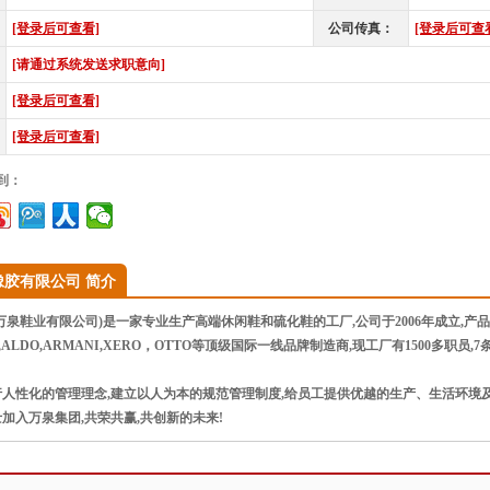
[登录后可查看]
公司传真：
[登录后可查
[请通过系统发送求职意向]
[登录后可查看]
[登录后可查看]
到：
橡胶有限公司 简介
泉鞋业有限公司)是一家专业生产高端休闲鞋和硫化鞋的工厂,公司于2006年成立,产
Y,ALDO,ARMANI,XERO，OTTO等顶级国际一线品牌制造商,现工厂有1500多职
人性化的管理理念,建立以人为本的规范管理制度,给员工提供优越的生产、生活环境及
加入万泉集团,共荣共赢,共创新的未来!