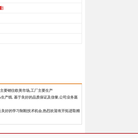
看]
品主要销往欧美市场,工厂主要生产
员,7条生产线. 基于良好的品质保证及信誉,公司业务蒸
良好的学习制鞋技术机会,热烈欢迎有开拓进取精