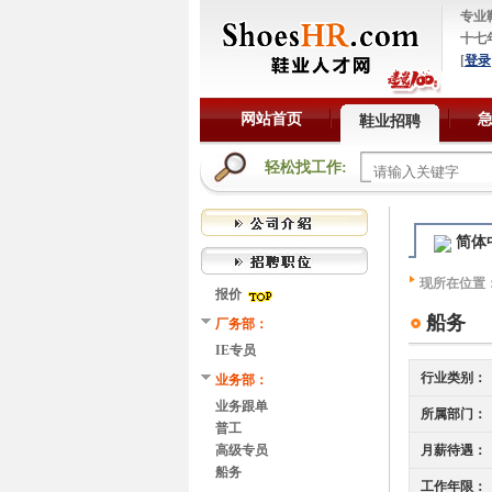
专业
十七
[
登录
网站首页
鞋业招聘
轻松找工作:
简体
现所在位置
报价
船务
厂务部：
IE专员
行业类别：
业务部：
业务跟单
所属部门：
普工
高级专员
月薪待遇：
船务
工作年限：