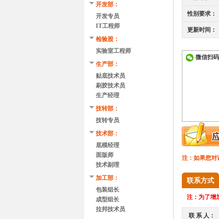
开发部：
性别要求：
开发专员
IT工程师
更新时间：
检验股：
实验室工程师
微信扫码
生产部：
贴底技术员
刷胶技术员
生产经理
技转部：
技转专员
技术部：
底模经理
面版师
注：如果您对
技术副理
加工部：
联系方式
包装组长
注：
为了增加
成型组长
拉邦技术员
联 系 人：