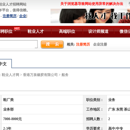
关于浏览器导致网站使用异常的解决办法
鞋业人才招聘网站
年平台，值得信赖。
-
注册简历
/
企业
]
急聘职位
鞋业人才
高端职位
设计师频道
微信
相关:
注册简历
企业注册
中文
：
鞋业人才网
>
香港万泉橡胶有限公司
> 船务
鞋厂类
职位类别：
业务
业务部
工作地区：
广东 东莞 茶
7000-8000元
招聘人数：
2
2-3年
学历要求：
高中/中专