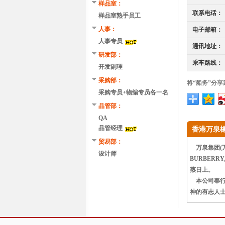
样品室：
联系电话：
样品室熟手员工
人事：
电子邮箱：
人事专员
通讯地址：
研发部：
乘车路线：
开发副理
采购部：
将“船务”分享
采购专员+物编专员各一名
品管部：
QA
品管经理
香港万泉
贸易部：
万泉集团(万
设计师
BURBERR
蒸日上。
本公司奉行
神的有志人士