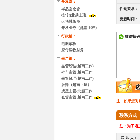
开发部：
性别要求：
样品室仓管
技转((北越上班)
更新时间：
运动鞋版师
开发业务（越南上班）
行政部：
微信扫码
电脑放板
应付应收财务
生产部：
品管经理(越南工作)
针车主管-越南工作
生管经理(越南工作)
版师（越南上班）
成型主管-北越工作
仓管主管-越南工作
注：如果您对
联系方式
注：
为了增加
联 系 人：