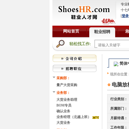
专业
十七
[
登录
网站首页
鞋业招聘
轻松找工作:
简体
现所在位置
采购部：
电脑放
量产大货采购
业务部：
行业类别：
大货业务助理
BOM专员
所属部门：
确认业务
业务经理（北越上班）
月薪待遇：
大货业务
工作年限：