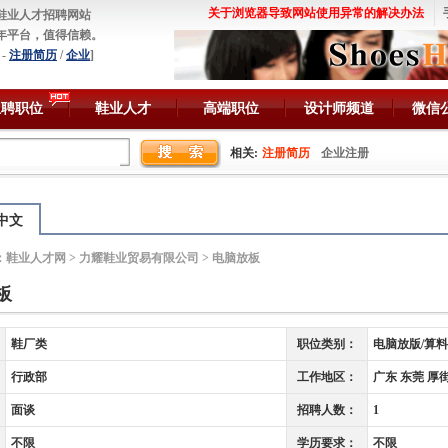
关于浏览器导致网站使用异常的解决办法
鞋业人才招聘网站
年平台，值得信赖。
-
注册简历
/
企业
]
急聘职位
鞋业人才
高端职位
设计师频道
微信
相关:
注册简历
企业注册
中文
：
鞋业人才网
>
力耀鞋业贸易有限公司
> 电脑放板
板
鞋厂类
职位类别：
电脑放版/算料
行政部
工作地区：
广东 东莞 厚
面谈
招聘人数：
1
不限
学历要求：
不限