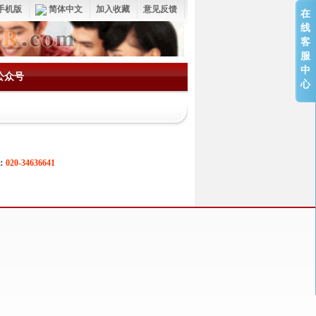
手机版
简体中文
加入收藏
意见反馈
在
线
客
服
中
公众号
心
：
020-34636641