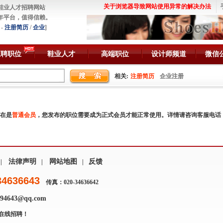
关于浏览器导致网站使用异常的解决办法
鞋业人才招聘网站
年平台，值得信赖。
-
注册简历
/
企业
]
急聘职位
鞋业人才
高端职位
设计师频道
微信
相关:
注册简历
企业注册
在是
普通会员
，您发布的职位需要成为正式会员才能正常使用。详情请咨询客服电话
法律声明
网站地图
反馈
|
|
|
34636643
传真：020-34636642
4643@qq.com
在线招聘！