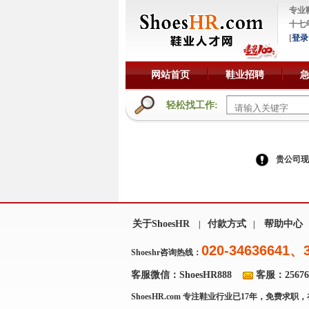
专业
十七
[
登录
网站首页
鞋业招聘
轻松找工作:
贵公司现
关于ShoesHR
付款方式
帮助中心
|
|
020-34636641、
Shoeshr咨询热线：
客服微信：ShoesHR888
客服：256769
ShoesHR.com
专注鞋业行业已17年，免费求职，