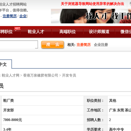
关于浏览器导致网站使用异常的解决办法
鞋业人才招聘网站
年平台，值得信赖。
-
注册简历
/
企业
]
急聘职位
鞋业人才
高端职位
设计师频道
微信
相关:
注册简历
企业注册
中文
：
鞋业人才网
>
香港万泉橡胶有限公司
> 开发专员
员
鞋厂类
职位类别：
其他
开发部
工作地区：
广东 东莞 茶
7000-8000元
招聘人数：
2
3-4年
学历要求：
高中/中专