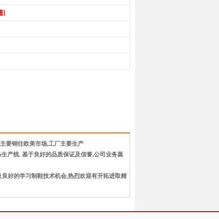
看]
品主要销往欧美市场,工厂主要生产
员,7条生产线. 基于良好的品质保证及信誉,公司业务蒸
良好的学习制鞋技术机会,热烈欢迎有开拓进取精