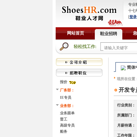
专业
十七
[
登录
网站首页
鞋业招聘
轻松找工作:
简体
现所在位置
报价
开发专
厂务部：
IE专员
行业类别：
业务部：
业务跟单
所属部门：
普工
高级专员
月薪待遇：
船务
工作年限：