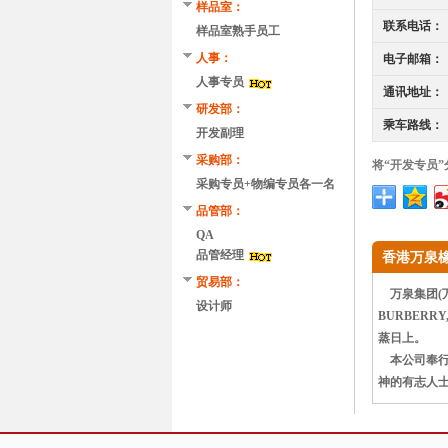
样品室：
联系电话：
样品室熟手员工
人事：
电子邮箱：
人事专员
通讯地址：
研发部：
乘车路线：
开发副理
采购部：
将“开发专员
采购专员+物编专员各一名
品管部：
QA
品管经理
香港万泉
贸易部：
万泉集团(万
设计师
BURBERR
蒸日上。
本公司奉行
神的有志人士