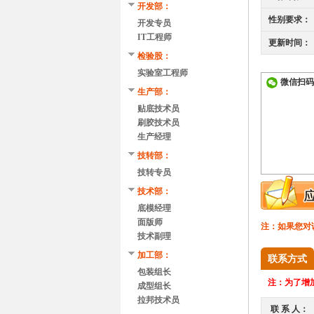
开发部：
性别要求：
开发专员
IT工程师
更新时间：
检验股：
实验室工程师
微信扫码
生产部：
贴底技术员
刷胶技术员
生产经理
技转部：
技转专员
技术部：
底模经理
面版师
注：如果您对
技术副理
加工部：
联系方式
包装组长
注：
为了增加
成型组长
拉邦技术员
联 系 人：