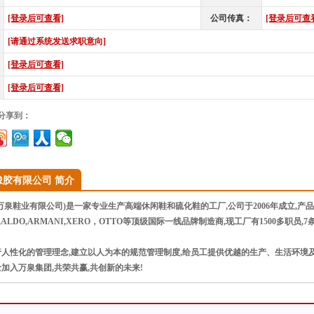
[登录后可查看]
公司传真：
[登录后可查
[请通过系统发送求职意向]
[登录后可查看]
[登录后可查看]
”分享到：
橡胶有限公司 简介
泉鞋业有限公司)是一家专业生产高端休闲鞋和硫化鞋的工厂,公司于2006年成立,产
Y,ALDO,ARMANI,XERO，OTTO等顶级国际一线品牌制造商,现工厂有1500多职
人性化的管理理念,建立以人为本的规范管理制度,给员工提供优越的生产、生活环境及
加入万泉集团,共荣共赢,共创新的未来!