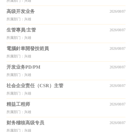
所属部门：兴雄
高级开发业务
2026/08/07
所属部门：兴雄
生管專員/主管
2026/08/07
所属部门：兴雄
電腦針車開發技術員
2026/08/07
所属部门：兴雄
开发业务PD/PM
2026/08/07
所属部门：兴雄
社会企业责任（CSR）主管
2026/08/07
所属部门：兴雄
精益工程师
2026/08/07
所属部门：兴雄
财务稽核高级专员
2026/08/07
所属部门：兴雄