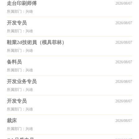
走台印刷师傅
2026/08/07
所属部门：兴雄
开发专员
2026/08/07
所属部门：兴雄
鞋業2d技術員（模具菲林）
2026/08/07
所属部门：兴雄
备料员
2026/08/07
所属部门：兴雄
开发业务专员
2026/08/07
所属部门：兴雄
开发专员
2026/08/07
所属部门：兴雄
裁床
2026/08/07
所属部门：兴雄