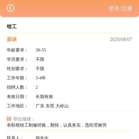
登录/注册
钳工
面谈
2026/08/07
年龄要求：
30-55
学历要求：
不限
性别要求：
不限
工作年限：
3-4年
招聘人数：
2
有效日期：
长期有效
工作地区：
广东 东莞 大岭山
职位描述：
有鞋模钳工制修经验，勤快，认真务实，恳吃苦耐劳
联系人：
韩先生