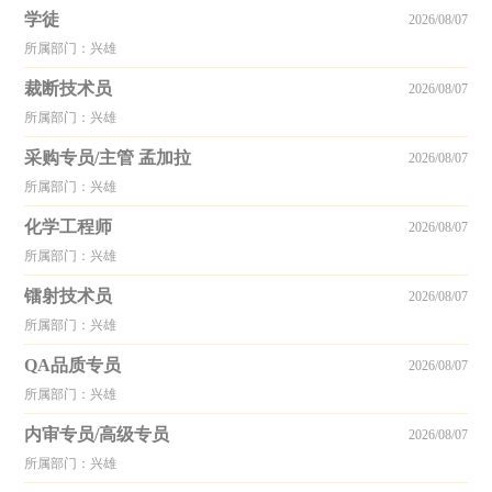
学徒
2026/08/07
所属部门：兴雄
裁断技术员
2026/08/07
所属部门：兴雄
采购专员/主管 孟加拉
2026/08/07
所属部门：兴雄
化学工程师
2026/08/07
所属部门：兴雄
镭射技术员
2026/08/07
所属部门：兴雄
QA品质专员
2026/08/07
所属部门：兴雄
内审专员/高级专员
2026/08/07
所属部门：兴雄