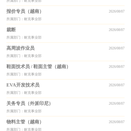
所属部门：耐克事业部
报价专员（越南）
2026/08/07
所属部门：耐克事业部
裁断
2026/08/07
所属部门：耐克事业部
高周波作业员
2026/08/07
所属部门：耐克事业部
鞋面技术员 / 鞋面主管（越南）
2026/08/07
所属部门：耐克事业部
EVA开发技术员
2026/08/07
所属部门：耐克事业部
关务专员（外派印尼）
2026/08/07
所属部门：耐克事业部
物料主管（越南）
2026/08/07
所属部门：耐克事业部