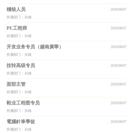
稽核人员
2026/08/07
所属部门：兴雄
PE工程师
2026/08/07
所属部门：兴雄
开发业务专员（越南廣寧）
2026/08/07
所属部门：兴雄
技转高级专员
2026/08/07
所属部门：兴雄
面部主管
2026/08/07
所属部门：兴雄
鞋业工程图专员
2026/08/07
所属部门：兴雄
電腦針車學徒
2026/08/07
所属部门：兴雄