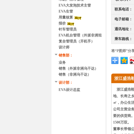
EVA大发泡技术主管
联系电话：
EVA生管
用量核算
电子邮箱：
报价
通讯地址：
针车管理员
EVA机台管理（外派非洲坦
乘车路线：
桑尼亚）
复合管理员（开机手）
设计师
将“P图师”分
销售部：
业务
销售（外派非洲乌干达）
销售（非洲乌干达）
浙江盛浩
设计部：
浙江盛浩鞋业
EVA设计总监
地、长寿之乡
㎡，办公生活
公司主营业
要的供货商。
1500万双。
董事长带领公