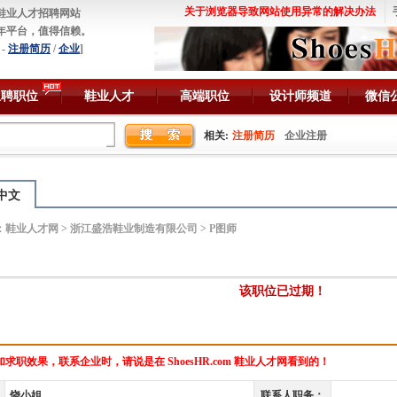
关于浏览器导致网站使用异常的解决办法
鞋业人才招聘网站
年平台，值得信赖。
-
注册简历
/
企业
]
急聘职位
鞋业人才
高端职位
设计师频道
微信
相关:
注册简历
企业注册
中文
：
鞋业人才网
>
浙江盛浩鞋业制造有限公司
> P图师
该职位已过期！
求职效果，联系企业时，请说是在 ShoesHR.com 鞋业人才网看到的！
饶小姐
联系人职务：