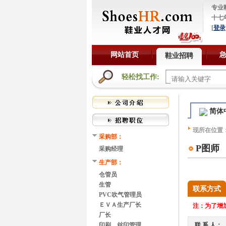
专业
十七
[
登录
网站首页
鞋业招聘
轻松找工作:
简体
现所在位置
采购部：
P图师
采购经理
生产部：
仓管员
生管
联系方式
PVC吹气管理员
ＥＶＡ生产厂长
注：
为了增加
厂长
印刷、丝印管理
联 系 人：