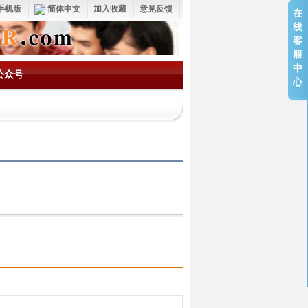
手机版
简体中文
加入收藏
意见反馈
在
线
客
服
中
公众号
心