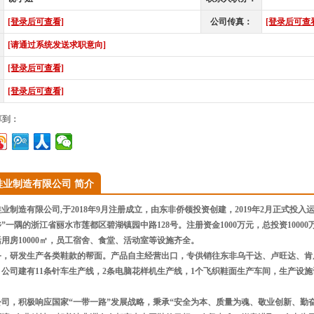
[登录后可查看]
公司传真：
[登录后可查
[请通过系统发送求职意向]
[登录后可查看]
[登录后可查看]
享到：
鞋业制造有限公司 简介
制造有限公司,于2018年9月注册成立，由东非侨领投资创建，2019年2月正式投
”一隅的浙江省丽水市莲都区碧湖镇园中路128号。注册资金1000万元，总投资10000万
用房10000㎡，员工宿舍、食堂、活动室等设施齐全。
务，研发生产各类鞋款的帮面。产品自主经营出口，专供销往东非乌干达、卢旺达、肯
公司建有11条针车生产线，2条电脑花样机生产线，1个飞织鞋面生产车间，生产设
司，积极响应国家“一带一路”发展战略，秉承“安全为本、质量为魂、敬业创新、勤