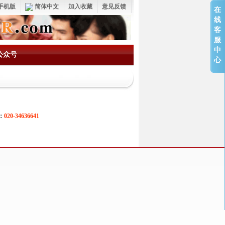
手机版
简体中文
加入收藏
意见反馈
在
线
客
服
中
公众号
心
：
020-34636641