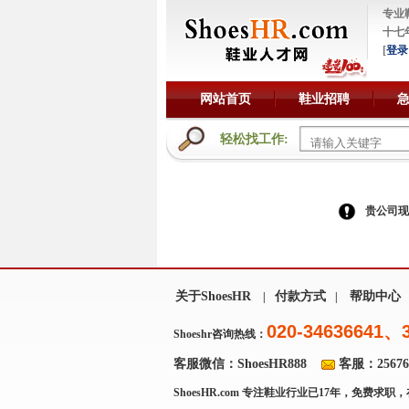
专业
十七
[
登录
网站首页
鞋业招聘
轻松找工作:
贵公司现
关于ShoesHR
付款方式
帮助中心
|
|
020-34636641、
Shoeshr咨询热线：
客服微信：ShoesHR888
客服：256769
ShoesHR.com
专注鞋业行业已17年，免费求职，