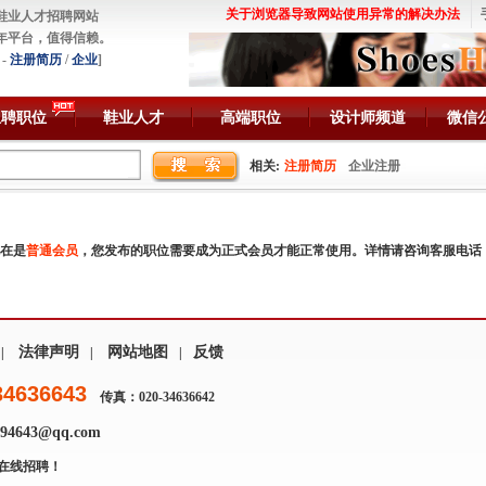
关于浏览器导致网站使用异常的解决办法
鞋业人才招聘网站
年平台，值得信赖。
-
注册简历
/
企业
]
急聘职位
鞋业人才
高端职位
设计师频道
微信
相关:
注册简历
企业注册
在是
普通会员
，您发布的职位需要成为正式会员才能正常使用。详情请咨询客服电话
法律声明
网站地图
反馈
|
|
|
34636643
传真：020-34636642
4643@qq.com
在线招聘！