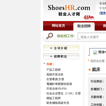
专业
十七
[
登录
网站首页
鞋业招聘
轻松找工作:
简体
现所在位置
兴雄：
裁床
产品工程师
高级开发业务
生管專員/主管
行业类别：
電腦針車開發技術員
开发业务PD/PM
所属部门：
社会企业责任（CSR）主管
月薪待遇：
精益工程师
财务稽核高级专员
工作年限：