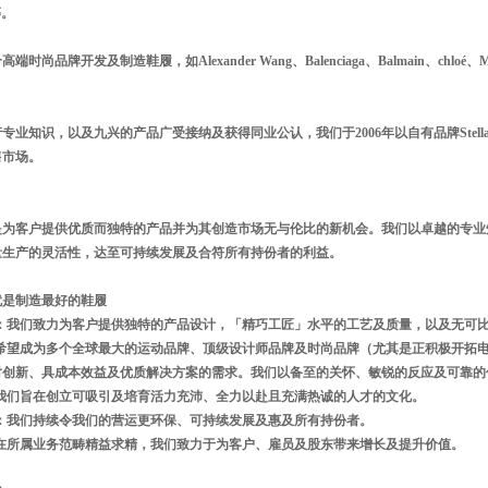
等。
尚品牌开发及制造鞋履，如Alexander Wang、Balenciaga、Balmain、chloé、Maison M
专业知识，以及九兴的产品广受接纳及获得同业公认，我们于2006年以自有品牌Stella
售市场。
是为客户提供优质而独特的产品并为其创造市场无与伦比的新机会。我们以卓越的专业
量生产的灵活性，达至可持续发展及合符所有持份者的利益。
就是制造最好的鞋履
力：我们致力为客户提供独特的产品设计，「精巧工匠」水平的工艺及质量，以及无可
们希望成为多个全球最大的运动品牌、顶级设计师品牌及时尚品牌（尤其是正积极开拓
对创新、具成本效益及优质解决方案的需求。我们以备至的关怀、敏锐的反应及可靠的
：我们旨在创立可吸引及培育活力充沛、全力以赴且充满热诚的人才的文化。
展：我们持续令我们的营运更环保、可持续发展及惠及所有持份者。
过在所属业务范畴精益求精，我们致力于为客户、雇员及股东带来增长及提升价值。