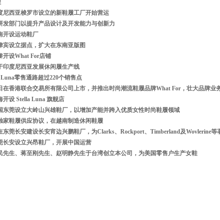
程
5 在印度尼西亚梭罗市设立的新鞋履工厂开始营运
2 整合研发部门以提升产品设计及开发能力与创新力
于越南开设运动鞋厂
 于菲律宾设立据点，扩大在东南亚版图
巴黎开设What For店铺
 集团于印度尼西亚发展休闲履生产线
tella Luna零售通路超过220个销售点
 7月6日在香港联合交易所有限公司上市，并推出时尚潮流鞋履品牌What For，壮大品牌业
海开设 Stella Luna 旗舰店
2 在中国东莞设立大岭山兴雄鞋厂，以增加产能并跨入优质女性时尚鞋履领域
 订立独家鞋履供应协议，在越南制造休闲鞋履
透过在东莞长安建设长安宵边兴鹏鞋厂，为Clarks、Rockport、Timberland及Wovler
 在东莞长安设立兴昂鞋厂，开展中国运营
8 陈建民先生、蒋至刚先生、赵明静先生于台湾创立本公司，为美国零售户生产女鞋
】