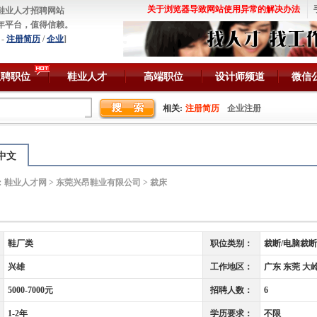
关于浏览器导致网站使用异常的解决办法
鞋业人才招聘网站
年平台，值得信赖。
-
注册简历
/
企业
]
急聘职位
鞋业人才
高端职位
设计师频道
微信
相关:
注册简历
企业注册
中文
：
鞋业人才网
>
东莞兴昂鞋业有限公司
> 裁床
鞋厂类
职位类别：
裁断/电脑裁断
兴雄
工作地区：
广东 东莞 大
5000-7000元
招聘人数：
6
1-2年
学历要求：
不限