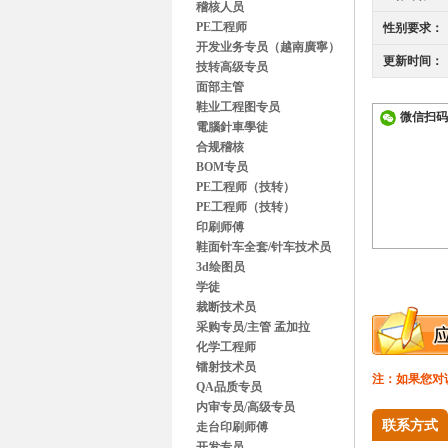
稽核人员
PE工程师
性别要求：
开发业务专员（越南廣寧）
更新时间：
技转高级专员
面部主管
鞋业工程图专员
微信扫码
電腦針車學徒
合规稽核
BOM专员
PE工程师（技转）
PE工程师（技转）
印刷师傅
鞋面针车全套/针车技术员
3d绘图员
学徒
裁断技术员
采购专员/主管 孟加拉
化学工程师
镭射技术员
注：如果您对
QA品质专员
内审专员/高级专员
联系方式
走台印刷师傅
开发专员