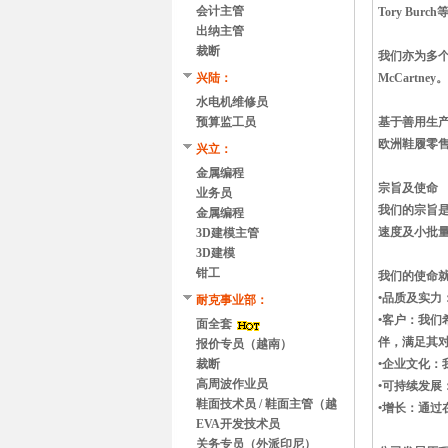
会计主管
Tory Burch
出纳主管
裁断
我们亦为多个高端时
兴陆：
McCartney。
水电机维修员
预算监工员
基于善用生产
欧洲鞋履零
兴立：
金属编程
宗旨及使命
业务员
我们的宗旨
金属编程
速度及小批
3D建模主管
3D建模
钳工
我们的使命
•品质及实
耐克事业部：
•客户：我
面全套
伴，满足其
报价专员（越南）
裁断
•企业文化
高周波作业员
•可持续发
鞋面技术员 / 鞋面主管（越
•增长：通
南）
EVA开发技术员
关务专员（外派印尼）