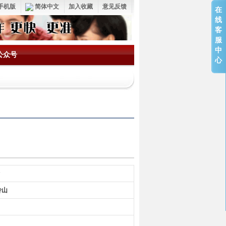
手机版
简体中文
加入收藏
意见反馈
在
线
客
服
中
公众号
心
岭山