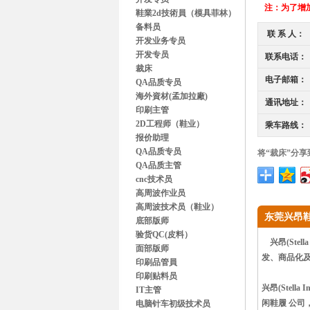
注：
为了增加
鞋業2d技術員（模具菲林）
备料员
联 系 人：
开发业务专员
开发专员
联系电话：
裁床
电子邮箱：
QA品质专员
海外資材(孟加拉廠)
通讯地址：
印刷主管
2D工程师（鞋业）
乘车路线：
报价助理
QA品质专员
将“裁床”分享
QA品质主管
cnc技术员
高周波作业员
高周波技术员（鞋业）
东莞兴昂
底部版师
验货QC(皮料）
兴昂(Stel
面部版师
发、商品化
印刷品管員
印刷贴料员
兴昂(Stel
IT主管
闲鞋履 公司，分
电脑针车初级技术员