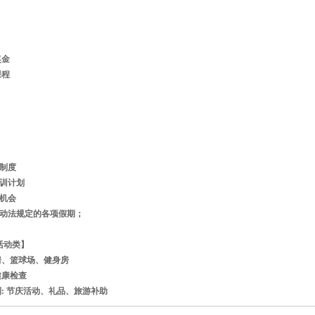
】
奖金
课程
】
】
期制度
培训计划
升机会
劳动法规定的各项假期；
活动类】
伽房、篮球场、健身房
健康检查
福利: 节庆活动、礼品、旅游补助