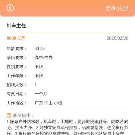
登录/注册
针车主任
8000-1万
2026/02/28
年龄要求：
30-45
学历要求：
高中/中专
性别要求：
不限
工作年限：
不限
招聘人数：
1
有效日期：
一个月
工作地区：
广东 中山 小榄
职位描述：
1.懂做户外防水鞋，机车鞋，山地鞋，徒步鞋慢跑鞋等。能吃苦耐
劳。抗压力强。2.能独立完成流程排放，品质观念强，进度执行力
好。3.执行6S的环境物品整理整顿。能积极带领团队完成上级交