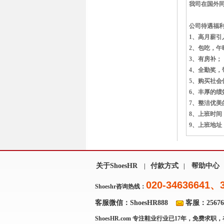
我司在国外
公司待遇福
1、高月薪引
2、包吃，
3、有房补；
4、全勤奖，
5、购买社会
6、丰厚的
7、整洁优
8、上班时间：8:0
9、上班地址
关于ShoesHR
付款方式
帮助中心
|
|
020-34636641、
Shoeshr咨询热线：
客服微信：ShoesHR888
客服：256769
ShoesHR.com
专注鞋业行业已17年，免费求职，