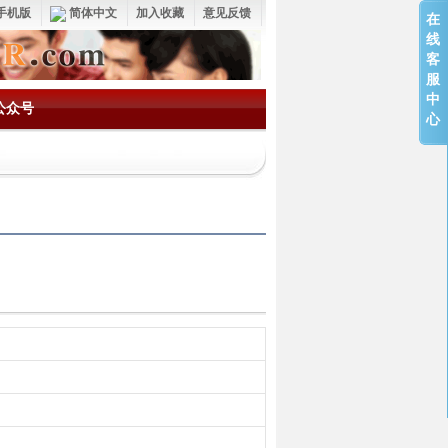
手机版
简体中文
加入收藏
意见反馈
在
线
客
服
中
公众号
心