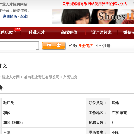
关于浏览器导致网站使用异常的解决办法
鞋业人才招聘网站
年平台，值得信赖。
-
注册简历
/
企业
]
急聘职位
鞋业人才
高端职位
设计师频道
微信
相关:
注册简历
企业注册
中文
：
鞋业人才网
>
越南宏业责任有限公司
> 外贸业务
务
鞋厂类
职位类别：
其他
职位
工作地区：
广东 东莞
8000-12000元
招聘人数：
2
不限
学历要求：
不限