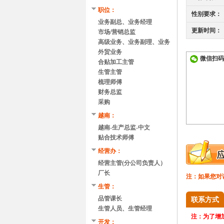
职位：
性别要求：
业务副总、业务经理
更新时间：
市场/营销总监
高级业务、业务副理、业务
经理
外贸业务
微信扫码
合贴加工主管
生管主管
梳理师傅
财务总监
采购
越南：
越南-生产总监-中文
贴合技术师傅
经营办：
经营主管(分公司负责人）
厂长
注：如果您对
生管：
品管课长
联系方式
生管人员、生管经理
注：
为了增加
开发：