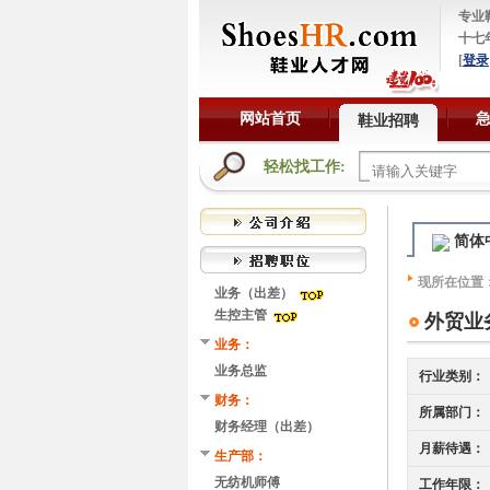
专业
十七
[
登录
网站首页
鞋业招聘
轻松找工作:
简体
现所在位置
业务（出差）
生控主管
外贸业
业务：
业务总监
行业类别：
财务：
所属部门：
财务经理（出差）
月薪待遇：
生产部：
无纺机师傅
工作年限：