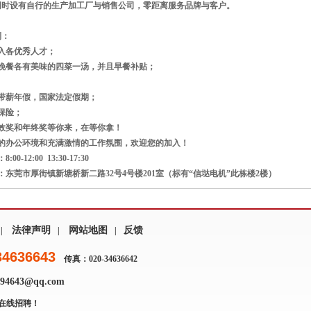
同时设有自行的生产加工厂与销售公司，零距离服务品牌与客户。
利：
入各优秀人才；
午晚餐各有美味的四菜一汤，并且早餐补贴；
带薪年假，国家法定假期；
保险；
绩效奖和年终奖等你来，在等你拿！
美的办公环境和充满激情的工作氛围，欢迎您的加入！
0-12:00 13:30-17:30
：东莞市厚街镇新塘桥新二路32号4号楼201室（标有“信垯电机”此栋楼2楼）
法律声明
网站地图
反馈
|
|
|
34636643
传真：020-34636642
4643@qq.com
在线招聘！