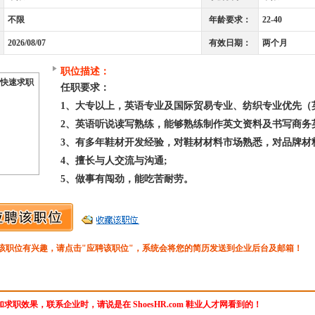
不限
年龄要求：
22-40
2026/08/07
有效日期：
两个月
职位描述：
快速求职
任职要求：
1、大专以上，英语专业及国际贸易专业、纺织专业优先（
2、英语听说读写熟练，能够熟练制作英文资料及书写商务
3、有多年鞋材开发经验，对鞋材材料市场熟悉，对品牌材
4、擅长与人交流与沟通;
5、做事有闯劲，能吃苦耐劳。
该职位有兴趣，请点击"应聘该职位"，系统会将您的简历发送到企业后台及邮箱！
求职效果，联系企业时，请说是在 ShoesHR.com 鞋业人才网看到的！