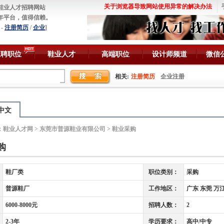
关于浏览器导致网站使用异常的解决办法
鞋业人才招聘网站
年平台，值得信赖。
-
注册简历
/
企业
]
急聘职位
鞋业人才
高端职位
设计师频道
微信
相关:
注册简历
企业注册
中文
：
鞋业人才网
>
东莞市普源鞋业有限公司
> 鞋业采购
购
鞋厂类
职位类别：
采购
普源鞋厂
工作地区：
广东 东莞 万
6000-8000元
招聘人数：
2
2-3年
学历要求：
高中/中专