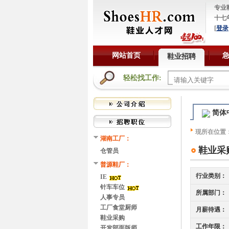
专业
十七
[
登录
网站首页
鞋业招聘
轻松找工作:
简体
现所在位置
湖南工厂：
鞋业采
仓管员
普源鞋厂：
行业类别：
IE
针车车位
所属部门：
人事专员
工厂食堂厨师
月薪待遇：
鞋业采购
工作年限：
开发部面版师