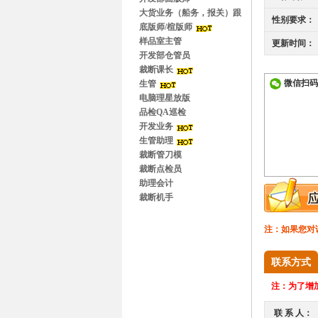
大货业务（船务，报关）跟
性别要求：
单
底版师/楦版师
样品室主管
更新时间：
开发部仓管员
裁断课长
微信扫码
生管
电脑理星放版
品检QA巡检
开发业务
生管助理
裁断管刀模
裁断点检员
助理会计
裁断机手
注：如果您对
联系方式
注：
为了增加
联 系 人：