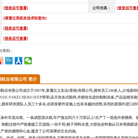
[登录后可查看]
公司传真：
[登录后可查
[请通过系统发送求职意向]
[登录后可查看]
[登录后可查看]
”分享到：
源鞋业有限公司 简介
业有限公司成立于2007年,隶属汉义实业(香港)有限公司,拥有员工200多人,占地面
:ASICS\SKECHERS\JEEP等等)及开发各式鞋样,并拥有先进的制鞋设备,产品远
,拥有研发团队人员三十多名,在研发硬件设施上也有卓越的优势,采用的是国外进口的
条针车流水线、一条成型流水线,年产值达到六十万双以上!生产了一批批外形精美、
。制鞋过程中严格遵循工艺流程,一丝不苟;鞋子用料名贵,大部份皮料都从日本等国家进
生产者的感情和心血,蕴含了公司深厚的文化内涵。