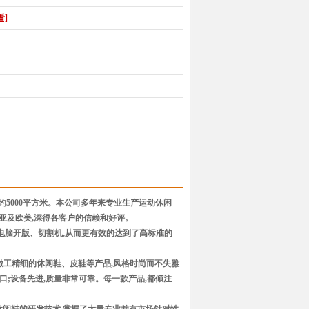
看]
积约5000平方米。本公司多年来专业生产运动休闲
销东南亚及欧美,深得各客户的信赖和好评。
电脑开版、切割机,从而更有效的达到了高标准的
做工精细的休闲鞋、皮鞋等产品,风格时尚而不失雅
口;设备先进,质量非常可靠。每一款产品,都倾注