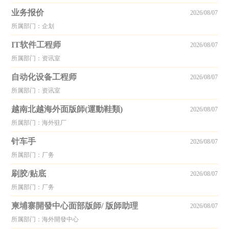
业务报价
2026/08/07
所属部门：企划
IT软件工程师
2026/08/07
所属部门：资讯室
自动化设备工程师
2026/08/07
所属部门：资讯室
越南北越海外面版師(運動鞋類)
2026/08/07
所属部门：海外驻厂
针车手
2026/08/07
所属部门：厂务
刷胶/贴底
2026/08/07
所属部门：厂务
柬埔寨開發中心面部版師/ 版師助理
2026/08/07
所属部门：海外開發中心