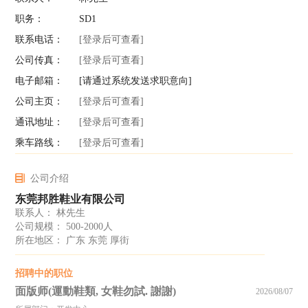
职务：
SD1
联系电话：
[登录后可查看]
公司传真：
[登录后可查看]
电子邮箱：
[请通过系统发送求职意向]
公司主页：
[登录后可查看]
通讯地址：
[登录后可查看]
乘车路线：
[登录后可查看]
公司介绍
东莞邦胜鞋业有限公司
联系人： 林先生
公司规模： 500-2000人
所在地区： 广东 东莞 厚街
招聘中的职位
面版师(運動鞋類, 女鞋勿試. 謝謝)
2026/08/07