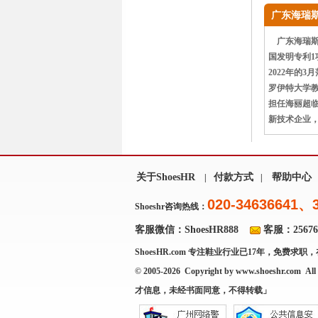
广东海瑞
广东海瑞斯
国发明专利1
2022年的
罗伊特大学教
担任海丽超临
新技术企业，主
关于ShoesHR
付款方式
帮助中心
|
|
020-34636641、
Shoeshr咨询热线：
客服微信：ShoesHR888
客服：256769
ShoesHR.com
专注鞋业行业已17年，免费求职，
© 2005-2026 Copyright by
www.shoeshr.com
All 
才信息，未经书面同意，不得转载」