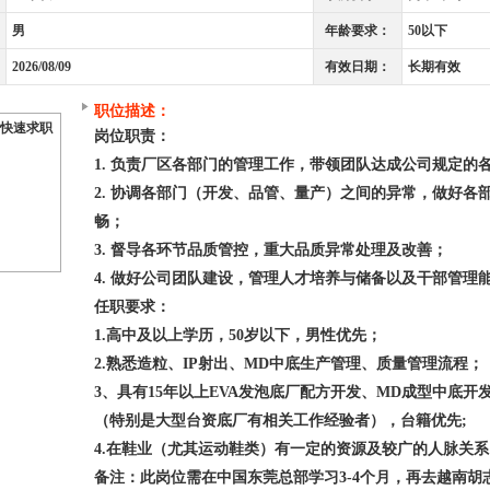
男
年龄要求：
50以下
2026/08/09
有效日期：
长期有效
职位描述：
快速求职
岗位职责：
1. 负责厂区各部门的管理工作，带领团队达成公司规定的
2. 协调各部门（开发、品管、量产）之间的异常，做好各
畅；
3. 督导各环节品质管控，重大品质异常处理及改善；
4. 做好公司团队建设，管理人才培养与储备以及干部管理
任职要求：
1.高中及以上学历，50岁以下，男性优先；
2.熟悉造粒、IP射出、MD中底生产管理、质量管理流程；
3、具有15年以上EVA发泡底厂配方开发、MD成型中底
（特别是大型台资底厂有相关工作经验者），台籍优先;
4.在鞋业（尤其运动鞋类）有一定的资源及较广的人脉关系
备注：此岗位需在中国东莞总部学习3-4个月，再去越南胡