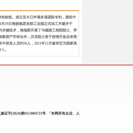
绿色制造。成立至今已申请多项国际专利，授权中
年4月29日海丽集团东部工业园正式动工开建并于
料的关键技术，海瑞斯开展了与德国工程院院士、拜
长吴景深教授产学研合作，沃克院士将于疫情开放后来莞
研发人员约50人，2021年12月被评定为国家高
1%。
服证字(2024)第0113004723号
「本网所有企业、人