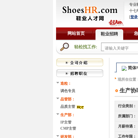
专业
十七
[
登录
网站首页
鞋业招聘
轻松找工作:
简体
现所在位置
造粒：
生产协
调色专员
品管部：
行业类别：
品质主管
生产部：
所属部门：
IP主管
月薪待遇：
CMP主管
工作年限：
研发部：