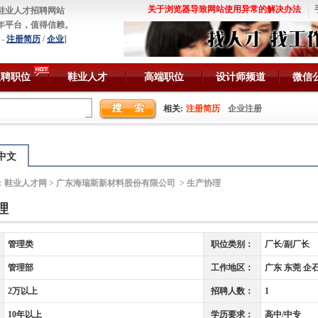
关于浏览器导致网站使用异常的解决办法
鞋业人才招聘网站
年平台，值得信赖。
-
注册简历
/
企业
]
急聘职位
鞋业人才
高端职位
设计师频道
微信
相关:
注册简历
企业注册
中文
：
鞋业人才网
>
广东海瑞斯新材料股份有限公司
> 生产协理
理
管理类
职位类别：
厂长/副厂长
管理部
工作地区：
广东 东莞 企
2万以上
招聘人数：
1
10年以上
学历要求：
高中/中专