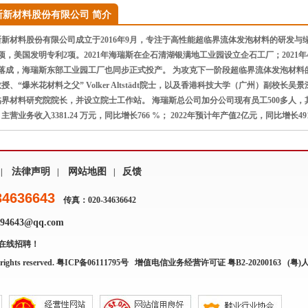
斯新材料股份有限公司 简介
新材料股份有限公司成立于2016年9月，专注于高性能超临界流体发泡材料的研发与
项，美国发明专利2项。2021年海瑞斯在企石清湖银满地工业园设立企石工厂；2021
3月落成，海瑞斯东部工业园工厂也同步正式投产。 为攻克下一阶段超临界流体发泡材
授、“爆米花材料之父” Volker Altstädt院士，以及香港科技大学（广州）副校
界材料研究院院长，并设立院士工作站。 海瑞斯总公司加分公司现有员工500多人，其中
营业务收入3381.24 万元，同比增长766 %； 2022年预计年产值2亿元，同比增长49
法律声明
网站地图
反馈
|
|
|
34636643
传真：020-34636642
4643@qq.com
在线招聘！
rights reserved.
粤ICP备06111795号
增值电信业务经营许可证 粤B2-20200163
(粤)人