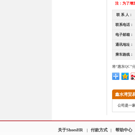
注：
为了增加
联 系 人：
联系电话：
电子邮箱：
通讯地址：
乘车路线：
将“惠东QC”
鑫水湾贸易
公司是一家
关于ShoesHR
付款方式
帮助中心
|
|