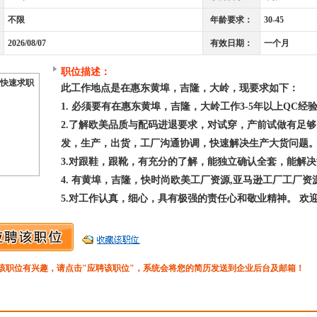
不限
年龄要求：
30-45
2026/08/07
有效日期：
一个月
职位描述：
快速求职
此工作地点是在惠东黄埠，吉隆，大岭，现要求如下：
1. 必须要有在惠东黄埠，吉隆，大岭工作3-5年以上QC经
2.了解欧美品质与配码进退要求，对试穿，产前试做有足
发，生产，出货，工厂沟通协调，快速解决生产大货问题
3.对跟鞋，跟靴，有充分的了解，能独立确认全套，能解
4. 有黄埠，吉隆，快时尚欧美工厂资源,亚马逊工厂工厂
5.对工作认真，细心，具有极强的责任心和敬业精神。 欢
该职位有兴趣，请点击"应聘该职位"，系统会将您的简历发送到企业后台及邮箱！