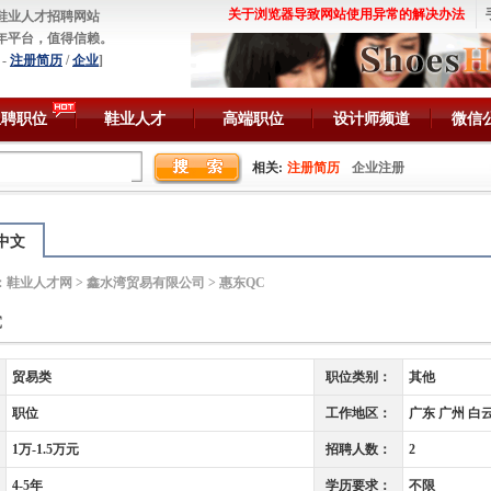
关于浏览器导致网站使用异常的解决办法
鞋业人才招聘网站
年平台，值得信赖。
-
注册简历
/
企业
]
急聘职位
鞋业人才
高端职位
设计师频道
微信
相关:
注册简历
企业注册
中文
：
鞋业人才网
>
鑫水湾贸易有限公司
> 惠东QC
C
贸易类
职位类别：
其他
职位
工作地区：
广东 广州 白
1万-1.5万元
招聘人数：
2
4-5年
学历要求：
不限