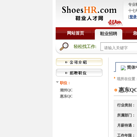
专业
十七
[
登录
网站首页
鞋业招聘
轻松找工作:
简体
现所在位置
职位：
惠东Q
潮州QC
惠东QC
行业类别：
所属部门：
月薪待遇：
工作年限：