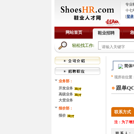
专业
十七
[
登录
网站首页
鞋业招聘
轻松找工作:
简体
现所在位置
业务部：
跟单Q
开发业务
高级业务
大货业务
报价部：
联系方式
报价
注：
为了增加
联 系 人：