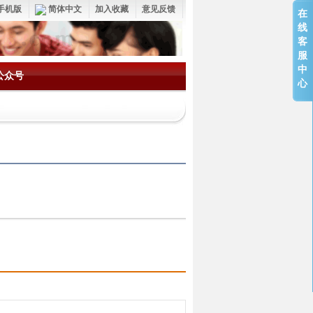
手机版
简体中文
加入收藏
意见反馈
在
线
客
服
中
公众号
心