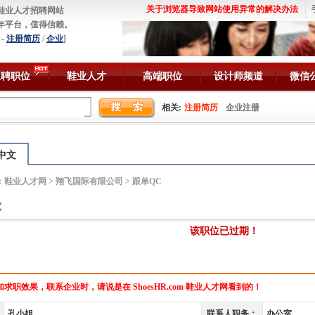
关于浏览器导致网站使用异常的解决办法
鞋业人才招聘网站
年平台，值得信赖。
-
注册简历
/
企业
]
急聘职位
鞋业人才
高端职位
设计师频道
微信
相关:
注册简历
企业注册
中文
：
鞋业人才网
>
翔飞国际有限公司
> 跟单QC
C
该职位已过期！
求职效果，联系企业时，请说是在 ShoesHR.com 鞋业人才网看到的！
孔小姐
联系人职务：
办公室