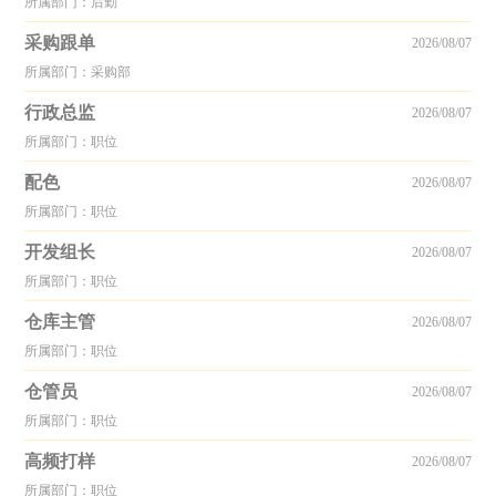
所属部门：后勤
采购跟单
2026/08/07
所属部门：采购部
行政总监
2026/08/07
所属部门：职位
配色
2026/08/07
所属部门：职位
开发组长
2026/08/07
所属部门：职位
仓库主管
2026/08/07
所属部门：职位
仓管员
2026/08/07
所属部门：职位
高频打样
2026/08/07
所属部门：职位