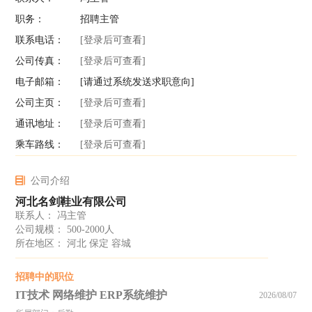
职务：
招聘主管
联系电话：
[登录后可查看]
公司传真：
[登录后可查看]
电子邮箱：
[请通过系统发送求职意向]
公司主页：
[登录后可查看]
通讯地址：
[登录后可查看]
乘车路线：
[登录后可查看]
公司介绍
河北名剑鞋业有限公司
联系人： 冯主管
公司规模： 500-2000人
所在地区： 河北 保定 容城
招聘中的职位
IT技术 网络维护 ERP系统维护
2026/08/07