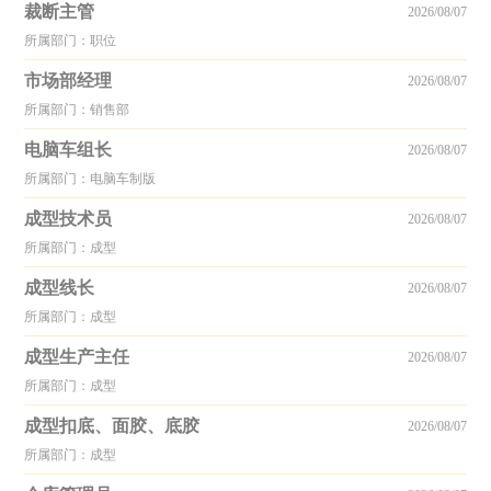
裁断主管
2026/08/07
所属部门：职位
市场部经理
2026/08/07
所属部门：销售部
电脑车组长
2026/08/07
所属部门：电脑车制版
成型技术员
2026/08/07
所属部门：成型
成型线长
2026/08/07
所属部门：成型
成型生产主任
2026/08/07
所属部门：成型
成型扣底、面胶、底胶
2026/08/07
所属部门：成型