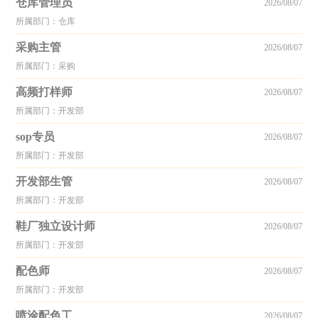
仓库管理员
2026/08/07
所属部门：仓库
采购主管
2026/08/07
所属部门：采购
高频打样师
2026/08/07
所属部门：开发部
sop专员
2026/08/07
所属部门：开发部
开发部生管
2026/08/07
所属部门：开发部
鞋厂独立设计师
2026/08/07
所属部门：开发部
配色师
2026/08/07
所属部门：开发部
喷涂配色工
2026/08/07