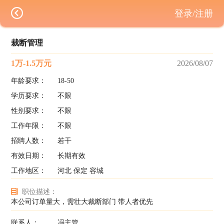
登录/注册
裁断管理
1万-1.5万元
2026/08/07
年龄要求：
18-50
学历要求：
不限
性别要求：
不限
工作年限：
不限
招聘人数：
若干
有效日期：
长期有效
工作地区：
河北 保定 容城
职位描述：
本公司订单量大，需壮大裁断部门 带人者优先
联系人：
冯主管