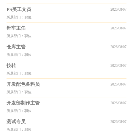
PS美工文员
2026/08/07
所属部门：职位
针车主任
2026/08/07
所属部门：职位
仓库主管
2026/08/07
所属部门：职位
技转
2026/08/07
所属部门：职位
开发配色备料员
2026/08/07
所属部门：职位
开发部制作主管
2026/08/07
所属部门：职位
测试专员
2026/08/07
所属部门：职位