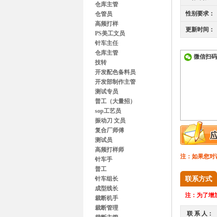
仓库主管
性别要求：
仓管员
高频打样
更新时间：
PS美工文员
针车主任
仓库主管
微信扫码
技转
开发配色备料员
开发部制作主管
测试专员
普工（大量招）
sop工艺员
振动刀 文员
复合厂师傅
测试员
高频打样师
注：如果您对
针车手
普工
针车组长
联系方式
成型线长
注：
为了增加
裁断机手
裁断管理
联 系 人：