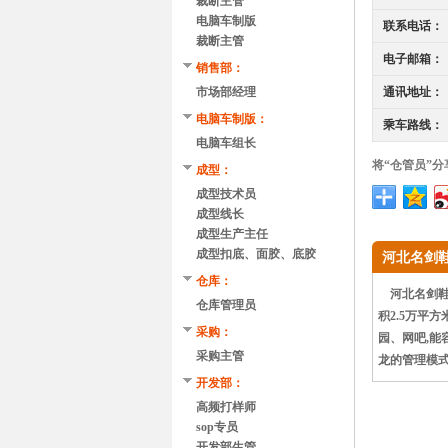
裁断主管
电脑车制版
联系电话：
裁断主管
电子邮箱：
销售部：
市场部经理
通讯地址：
电脑车制版：
乘车路线：
电脑车组长
将“仓管员”分
成型：
成型技术员
成型线长
成型生产主任
成型扣底、面胶、底胶
河北名剑
仓库：
河北名剑鞋业
仓库管理员
积2.5万平
采购：
园、网吧,能
采购主管
龙的管理模式
开发部：
高频打样师
sop专员
开发部生管