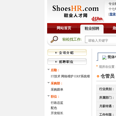
专业
十七
[
登录
网站首页
鞋业招聘
轻松找工作:
简体
现所在位置
后勤：
仓管员
IT技术 网络维护 ERP系统维
护
采购部：
行业类别：
采购跟单
职位：
所属部门：
行政总监
月薪待遇：
配色
开发组长
工作年限：