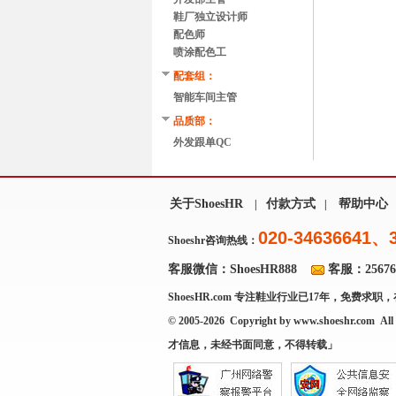
鞋厂独立设计师
配色师
喷涂配色工
配套组：
智能车间主管
品质部：
外发跟单QC
关于ShoesHR
付款方式
帮助中心
|
|
020-34636641、
Shoeshr咨询热线：
客服微信：ShoesHR888
客服：256769
ShoesHR.com
专注鞋业行业已17年，免费求职，
© 2005-2026 Copyright by
www.shoeshr.com
All 
才信息，未经书面同意，不得转载」