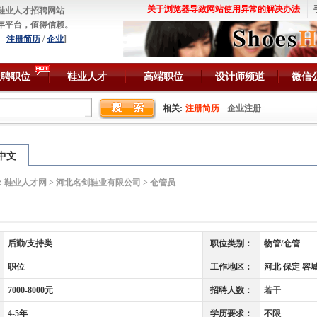
关于浏览器导致网站使用异常的解决办法
鞋业人才招聘网站
年平台，值得信赖。
-
注册简历
/
企业
]
急聘职位
鞋业人才
高端职位
设计师频道
微信
相关:
注册简历
企业注册
中文
：
鞋业人才网
>
河北名剑鞋业有限公司
> 仓管员
后勤/支持类
职位类别：
物管/仓管
职位
工作地区：
河北 保定 容
7000-8000元
招聘人数：
若干
4-5年
学历要求：
不限