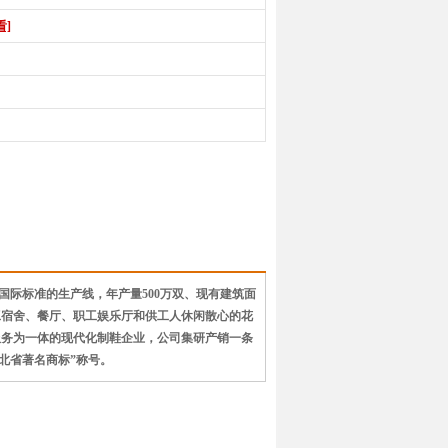
看]
条国际标准的生产线，年产量500万双、现有建筑面
内设职工宿舍、餐厅、职工娱乐厅和供工人休闲散心的花
服务为一体的现代化制鞋企业，公司集研产销一条
河北省著名商标”称号。