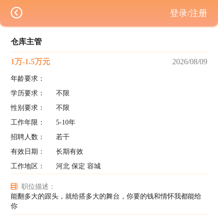
登录/注册
仓库主管
1万-1.5万元
2026/08/09
年龄要求：
学历要求：
不限
性别要求：
不限
工作年限：
5-10年
招聘人数：
若干
有效日期：
长期有效
工作地区：
河北 保定 容城
职位描述：
能翻多大的跟头，就给搭多大的舞台，你要的钱和情怀我都能给
你