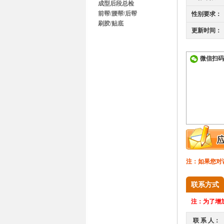
成型后段总检
前帮/腰帮/后帮
性别要求：
刷胶/贴底
更新时间：
微信扫码
注：如果您对
联系方式
注：
为了增加
联 系 人：