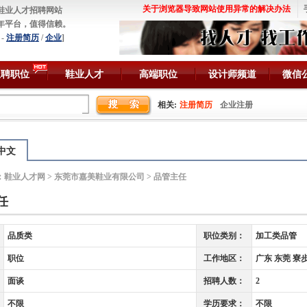
关于浏览器导致网站使用异常的解决办法
鞋业人才招聘网站
年平台，值得信赖。
-
注册简历
/
企业
]
急聘职位
鞋业人才
高端职位
设计师频道
微信
相关:
注册简历
企业注册
中文
：
鞋业人才网
>
东莞市嘉美鞋业有限公司
> 品管主任
任
品质类
职位类别：
加工类品管
职位
工作地区：
广东 东莞 寮
面谈
招聘人数：
2
不限
学历要求：
不限