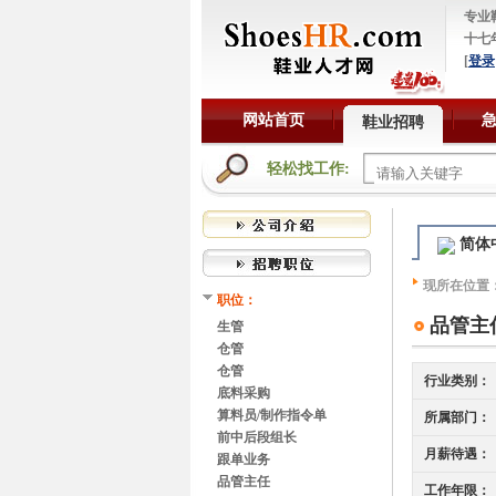
专业
十七
[
登录
网站首页
鞋业招聘
轻松找工作:
简体
现所在位置
职位：
品管主
生管
仓管
仓管
行业类别：
底料采购
算料员/制作指令单
所属部门：
前中后段组长
月薪待遇：
跟单业务
品管主任
工作年限：