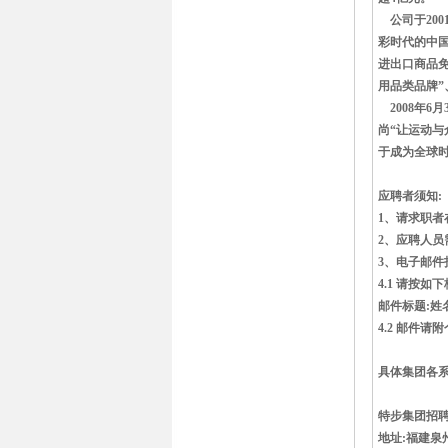
公司于200
彩时代的中国
进出口商品免
用品类品牌”
2008年6
尚“让运动与
于成为全球时
应聘者须知:
1、请求职者
2、应聘人员
3、电子邮件
4.1 请按如
邮件标题:姓
4.2 邮件请
具体集团各系
特步集团招
地址:福建泉