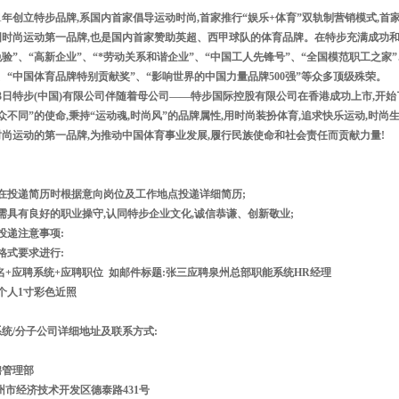
1年创立特步品牌,系国内首家倡导运动时尚,首家推行“娱乐+体育”双轨制营销模式,
时尚运动第一品牌,也是国内首家赞助英超、西甲球队的体育品牌。在特步充满成功和传
验”、“高新企业”、“*劳动关系和谐企业”、“中国工人先锋号”、“全国模范职工之家
、“中国体育品牌特别贡献奖”、“影响世界的中国力量品牌500强”等众多顶级殊荣。
月3日特步(中国)有限公司伴随着母公司——特步国际控股有限公司在香港成功上市,
众不同”的使命,秉持“运动魂,时尚风”的品牌属性,用时尚装扮体育,追求快乐运动,时尚
尚运动的第一品牌,为推动中国体育事业发展,履行民族使命和社会责任而贡献力量!
在投递简历时根据意向岗位及工作地点投递详细简历;
需具有良好的职业操守,认同特步企业文化,诚信恭谦、创新敬业;
投递注意事项:
下格式要求进行:
名+应聘系统+应聘职位 如邮件标题:张三应聘泉州总部职能系统HR经理
附个人1寸彩色近照
统/分子公司详细地址及联系方式:
聘管理部
州市经济技术开发区德泰路431号