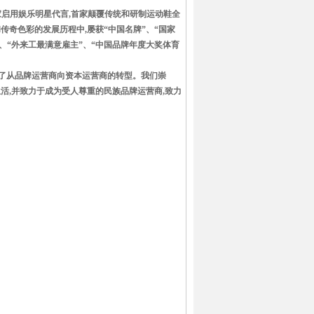
首家启用娱乐明星代言,首家颠覆传统和研制运动鞋全
奇色彩的发展历程中,屡获“中国名牌”、“国家
”、“外来工最满意雇主”、“中国品牌年度大奖体育
开始了从品牌运营商向资本运营商的转型。我们崇
生活,并致力于成为受人尊重的民族品牌运营商,致力