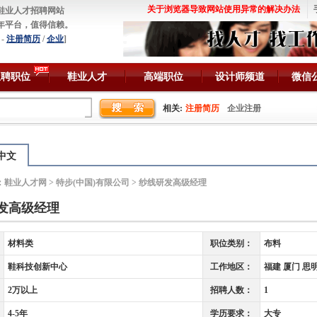
关于浏览器导致网站使用异常的解决办法
鞋业人才招聘网站
年平台，值得信赖。
-
注册简历
/
企业
]
急聘职位
鞋业人才
高端职位
设计师频道
微信
相关:
注册简历
企业注册
中文
：
鞋业人才网
>
特步(中国)有限公司
> 纱线研发高级经理
发高级经理
材料类
职位类别：
布料
鞋科技创新中心
工作地区：
福建 厦门 思
2万以上
招聘人数：
1
4-5年
学历要求：
大专