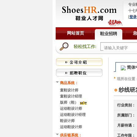
专业
十七
[
登录
网站首页
鞋业招聘
轻松找工作:
简体
现所在位置
商品系统：
纱线研
童鞋设计师
童鞋设计经理
版师（鞋）
行业类别：
运动鞋设计师
运动鞋设计经理
所属部门：
鞋设计师
月薪待遇：
运动鞋设计师
供应链系统：
工作年限：