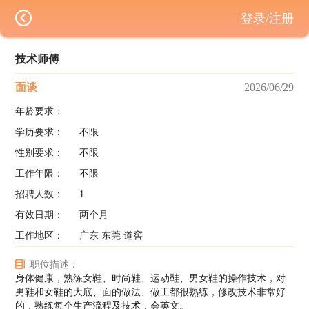
登录/注册
技术师傅
面谈
2026/06/29
年龄要求：
学历要求：
不限
性别要求：
不限
工作年限：
不限
招聘人数：
1
有效日期：
两个月
工作地区：
广东 东莞 道窖
职位描述：
身体健康，熟练女鞋、时尚鞋、运动鞋、男女鞋的操作技术，对
男鞋和女鞋的大底、面的做法、做工都很熟练，修改技术非常好
的，熟练每个生产流程及技术，会英文。