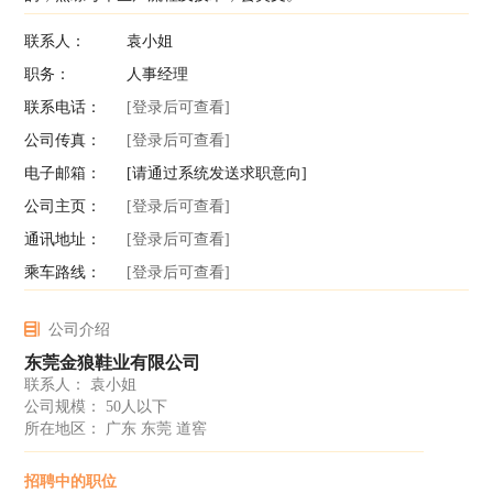
联系人：
袁小姐
职务：
人事经理
联系电话：
[登录后可查看]
公司传真：
[登录后可查看]
电子邮箱：
[请通过系统发送求职意向]
公司主页：
[登录后可查看]
通讯地址：
[登录后可查看]
乘车路线：
[登录后可查看]
公司介绍
东莞金狼鞋业有限公司
联系人： 袁小姐
公司规模： 50人以下
所在地区： 广东 东莞 道窖
招聘中的职位