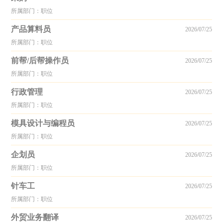
所属部门：职位
产品算料员
2026/07/25
所属部门：职位
前帮/后帮操作员
2026/07/25
所属部门：职位
行政管理
2026/07/25
所属部门：职位
模具设计与编程员
2026/07/25
所属部门：职位
企划员
2026/07/25
所属部门：职位
针车工
2026/07/25
所属部门：职位
外贸业务翻译
2026/07/25