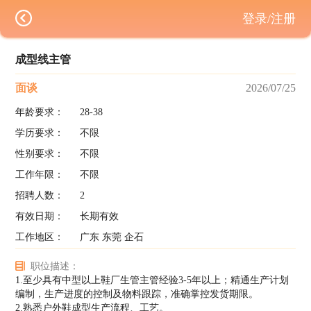
登录/注册
成型线主管
面谈
2026/07/25
年龄要求：
28-38
学历要求：
不限
性别要求：
不限
工作年限：
不限
招聘人数：
2
有效日期：
长期有效
工作地区：
广东 东莞 企石
职位描述：
1.至少具有中型以上鞋厂生管主管经验3-5年以上；精通生产计划
编制，生产进度的控制及物料跟踪，准确掌控发货期限。
2.熟悉户外鞋成型生产流程、工艺。