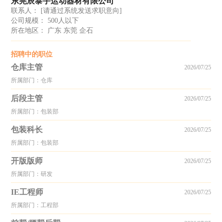
东莞辰泰宇运动器材有限公司
联系人：
[请通过系统发送求职意向]
公司规模： 500人以下
所在地区： 广东 东莞 企石
招聘中的职位
仓库主管
2026/07/25
所属部门：仓库
后段主管
2026/07/25
所属部门：包装部
包装科长
2026/07/25
所属部门：包装部
开版版师
2026/07/25
所属部门：研发
IE工程师
2026/07/25
所属部门：工程部