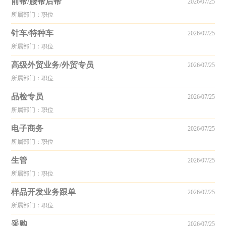
前帮/腰帮后帮
2026/07/25
所属部门：职位
针车/特种车
2026/07/25
所属部门：职位
高级外贸业务/外贸专员
2026/07/25
所属部门：职位
品检专员
2026/07/25
所属部门：职位
电子商务
2026/07/25
所属部门：职位
生管
2026/07/25
所属部门：职位
样品开发业务跟单
2026/07/25
所属部门：职位
采购
2026/07/25