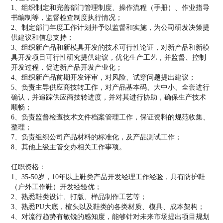
1、组织制定和完善部门管理制度、操作流程（手册）、作业指导
书编制等，监督检查制度执行情况；
2、制定部门年度工作计划并予以监督和实施，为公司研发决策提
供建议和信息支持；
3、组织新产品和新模具开发的技术可行性论证，对新产品和新模
具开发项目可行性研究提供建议，优化生产工艺，并监督、控制
开发过程，促进新产品开发产业化；
4、组织新产品前期开发评审，对风险、试穿问题提出建议；
5、负责主导供应商技转工作，对产品基本码、大中小、全套进行
确认，并追踪供应商技转进度，并对其进行协助，确保生产技术
顺畅；
6、负责监督检查技术文件档案管理工作，保证资料的规范收集、
整理；
7、负责组织公司产品材料的标准化，及产品测试工作；
8、其他上级主管交办相关工作事项。
任职资格：
1、35-50岁，10年以上鞋类产品开发经理工作经验，具有防护鞋
（户外工作鞋）开发经验优；
2、熟悉鞋类设计、打版、样品制作工艺等；
3、熟悉PU大底，楦头以及鞋类的各类材质、模具、成本架构；
4、对流行趋势有敏锐的感知度，能够针对未来市场提出项目规划