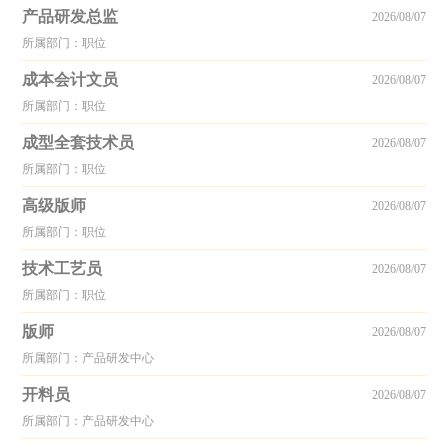
产品研发总监
2026/08/07
所属部门：职位
成本会计文员
2026/08/07
所属部门：职位
成型全套技术员
2026/08/07
所属部门：职位
高级版师
2026/08/07
所属部门：职位
技术工艺员
2026/08/07
所属部门：职位
版师
2026/08/07
所属部门：产品研发中心
开料员
2026/08/07
所属部门：产品研发中心