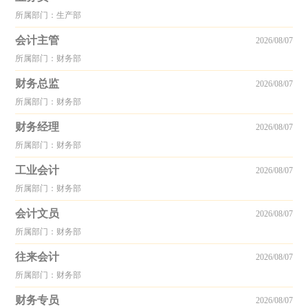
所属部门：生产部
会计主管
2026/08/07
所属部门：财务部
财务总监
2026/08/07
所属部门：财务部
财务经理
2026/08/07
所属部门：财务部
工业会计
2026/08/07
所属部门：财务部
会计文员
2026/08/07
所属部门：财务部
往来会计
2026/08/07
所属部门：财务部
财务专员
2026/08/07