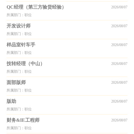
QC经理（第三方验货经验）
2026/08/07
所属部门：职位
开发设计师
2026/08/07
所属部门：职位
样品室针车手
2026/08/07
所属部门：职位
技转经理（中山）
2026/08/07
所属部门：职位
面部版师
2026/08/07
所属部门：职位
版助
2026/08/07
所属部门：职位
财务&IE工程师
2026/08/07
所属部门：职位