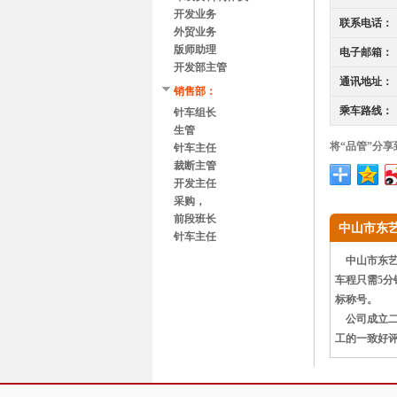
开发业务
联系电话：
外贸业务
版师助理
电子邮箱：
开发部主管
通讯地址：
销售部：
乘车路线：
针车组长
生管
将“品管”分享
针车主任
裁断主管
开发主任
采购，
前段班长
中山市东
针车主任
中山市东艺鞋
车程只需5分
标称号。
公司成立二十
工的一致好评