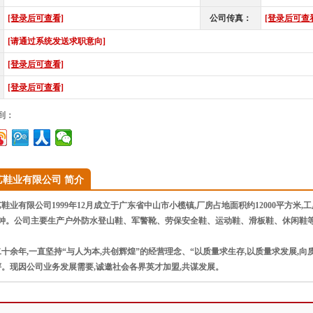
[登录后可查看]
公司传真：
[登录后可查
[请通过系统发送求职意向]
[登录后可查看]
[登录后可查看]
到：
艺鞋业有限公司 简介
业有限公司1999年12月成立于广东省中山市小榄镇,厂房占地面积约12000平方米,
钟。公司主要生产户外防水登山鞋、军警靴、劳保安全鞋、运动鞋、滑板鞋、休闲鞋等
余年,一直坚持“与人为本,共创辉煌”的经营理念、“以质量求生存,以质量求发展,向
。现因公司业务发展需要,诚邀社会各界英才加盟,共谋发展。