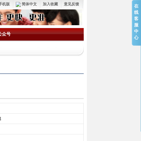
手机版
简体中文
加入收藏
意见反馈
在
线
客
服
中
公众号
心
榄