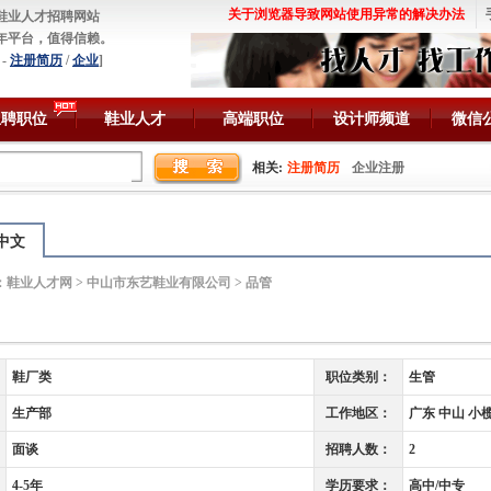
关于浏览器导致网站使用异常的解决办法
鞋业人才招聘网站
年平台，值得信赖。
-
注册简历
/
企业
]
急聘职位
鞋业人才
高端职位
设计师频道
微信
相关:
注册简历
企业注册
中文
：
鞋业人才网
>
中山市东艺鞋业有限公司
> 品管
鞋厂类
职位类别：
生管
生产部
工作地区：
广东 中山 小
面谈
招聘人数：
2
4-5年
学历要求：
高中/中专