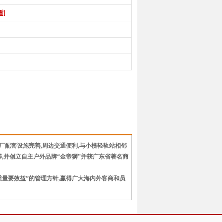
看]
工厂配套设施完善,周边交通便利,与小榄轻轨站相邻
,并创立自主户外品牌“金帝狮”并获广东省著名商
质量要效益”的管理方针,赢得广大海内外客商和员