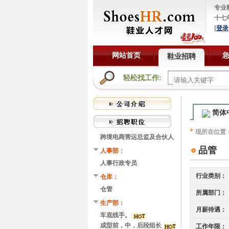
专业
十七
[
登录
网站首页
鞋业招聘
轻松找工作:
简体
现所在位置
跨境电商营运总监及合伙人
品管
人事部：
人事行政专员
行业类别：
仓库：
仓管
所属部门：
生产部：
月薪待遇：
车底线手。
成型前，中，后段组长
工作年限：