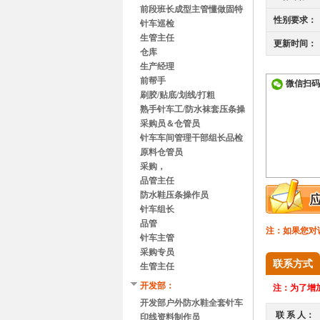
前段班长成型主管懂做固特
性别要求：
异
针车巡检
生管主任
更新时间：
仓库
生产经理
前帮手
微信扫码
刷胶/贴底/划线/打粗
熟手针车工/防水袜套压条操
作员
采购员＆仓管员
针车车间管理干部组长品检
原料仓管员
采购，
品管主任
防水鞋压条操作员
针车组长
品管
注：如果您对
针车主管
采购专员
联系方式
生管主任
开发部：
注：
为了增加
开发部户外防水鞋全套针车
联 系 人：
手
印线资料制作员