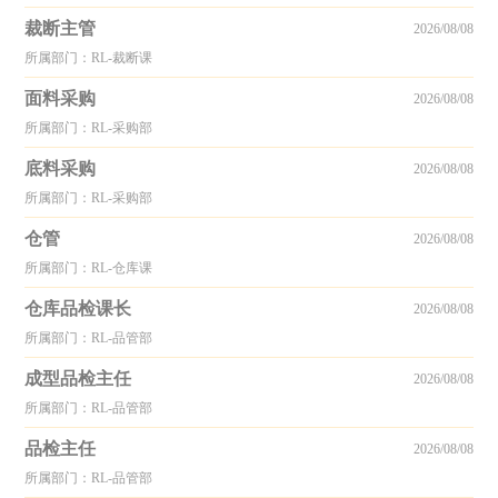
裁断主管
2026/08/08
所属部门：RL-裁断课
面料采购
2026/08/08
所属部门：RL-采购部
底料采购
2026/08/08
所属部门：RL-采购部
仓管
2026/08/08
所属部门：RL-仓库课
仓库品检课长
2026/08/08
所属部门：RL-品管部
成型品检主任
2026/08/08
所属部门：RL-品管部
品检主任
2026/08/08
所属部门：RL-品管部