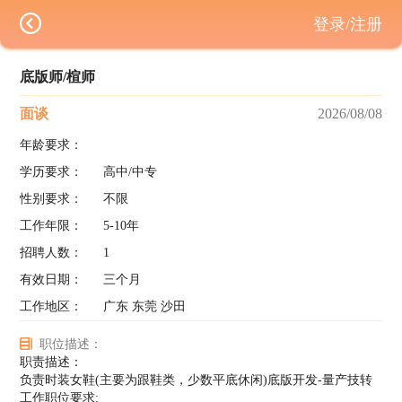
登录/注册
底版师/楦师
面谈
2026/08/08
年龄要求：
学历要求：
高中/中专
性别要求：
不限
工作年限：
5-10年
招聘人数：
1
有效日期：
三个月
工作地区：
广东 东莞 沙田
职位描述：
职责描述：
负责时装女鞋(主要为跟鞋类，少数平底休闲)底版开发-量产技转
工作职位要求: