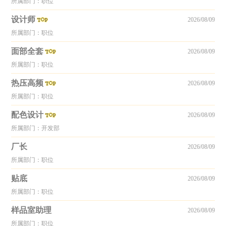
所属部门：职位
设计师
2026/08/09
所属部门：职位
面部全套
2026/08/09
所属部门：职位
热压高频
2026/08/09
所属部门：职位
配色设计
2026/08/09
所属部门：开发部
厂长
2026/08/09
所属部门：职位
贴底
2026/08/09
所属部门：职位
样品室助理
2026/08/09
所属部门：职位