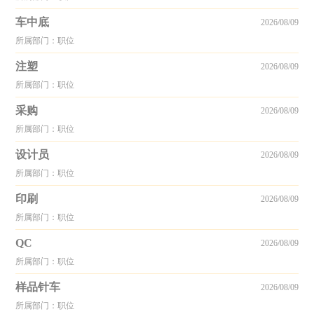
车中底
2026/08/09
所属部门：职位
注塑
2026/08/09
所属部门：职位
采购
2026/08/09
所属部门：职位
设计员
2026/08/09
所属部门：职位
印刷
2026/08/09
所属部门：职位
QC
2026/08/09
所属部门：职位
样品针车
2026/08/09
所属部门：职位