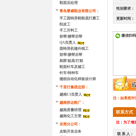
鞋面后处理
性别要求：
青岛赛威鞋业有限公司：
手工固特异鞋鞋底打磨工
更新时间：
削皮工
手工开料工
微信扫码
前帮/腰帮后帮
QA负责人
固特异机缝外线工
前帮/腰帮后帮
刷胶/贴底/打粗
鞋面针车及辅工
针车/特种车
缝纫自动化样板设计师
千里行集团总部：
越南CI负责人
注：如果您对
越南胜达鞋厂：
越南质量经理
联系方式
越南化工主管
注：
为了增加
东莞分公司：
皮鞋开发业务
联 系 人：