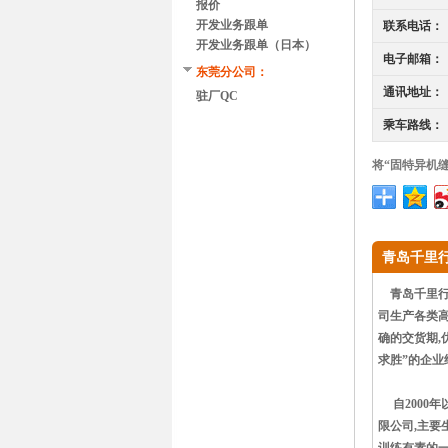
报价
开发业务跟单
联系电话：
开发业务跟单（日本）
电子邮箱：
东莞分公司：
通讯地址：
驻厂QC
乘车路线：
将“固特异机
青岛千里
青岛千里行进
司生产各类高
确的交货期,
求胜”的企业
自2000年
限公司,主要