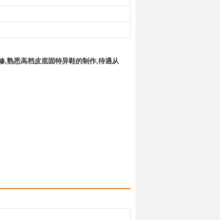
修,熟悉高档皮底固特异鞋的制作,待遇从