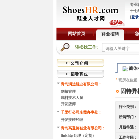
专业
十七
[
登录
网站首页
鞋业招聘
轻松找工作:
简体
现所在位置
青岛润达鞋业有限公司：
固特异
制帮管理
底料技术人员
开发版师
行业类别：
千里行公司东莞办事处：
所属部门：
开发技转经理
月薪待遇：
青岛高登路鞋业有限公司：
finish后处理（定制）
工作年限：