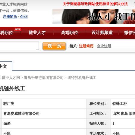
关于浏览器导致网站使用异常的解决办法
鞋业人才招聘网站
年平台，值得信赖。
-
注册简历
/
企业
]
急聘职位
鞋业人才
高端职位
设计师频道
微信
相关:
注册简历
企业注册
中文
：
鞋业人才网
>
青岛千里行集团有限公司
> 固特异机缝外线工
机缝外线工
鞋厂类
职位类别：
特殊工种
青岛赛威鞋业有限公司
工作地区：
山东 青岛 莱
面谈
招聘人数：
1
不限
学历要求：
不限