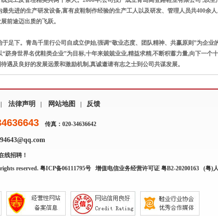
线员工及管理精英共两千余人。2006年,公司投产成立青岛高登路鞋业有限公司 ,以
内最先进的生产研发设备,富有皮鞋制作经验的生产工人以及研发、管理人员共400余
发展前途迈出质的飞跃。
于足下。青岛千里行公司自成立伊始,强调“敬业态度、团队精神、共赢原则”为企业的
以“跻身世界名优鞋类企业”为目标,十年来兢兢业业,精益求精,不断积蓄力量,向下一
利待遇及良好的发展远景和激励机制,真诚邀请有志之士到公司共谋发展。
法律声明
网站地图
反馈
|
|
|
34636643
传真：020-34636642
4643@qq.com
在线招聘！
rights reserved.
粤ICP备06111795号
增值电信业务经营许可证 粤B2-20200163
(粤)人