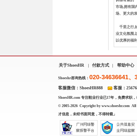
训练有素的一
市场,拥有国
场、更大的
千里之行,始
业文化氛围,
以优厚的福
关于ShoesHR
付款方式
帮助中心
|
|
020-34636641、
Shoeshr咨询热线：
客服微信：ShoesHR888
客服：256769
ShoesHR.com
专注鞋业行业已17年，免费求职，
© 2005-2026 Copyright by
www.shoeshr.com
All 
才信息，未经书面同意，不得转载」