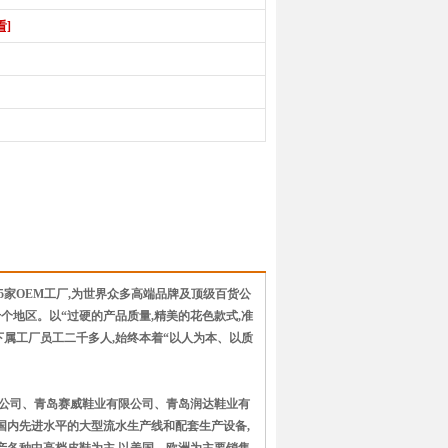
看]
5家OEM工厂,为世界众多高端品牌及顶级百货公
地区。以“过硬的产品质量,精美的花色款式,准
下属工厂员工二千多人,始终本着“以人为本、以质
限公司、青岛赛威鞋业有限公司、青岛润达鞋业有
国内先进水平的大型流水生产线和配套生产设备,