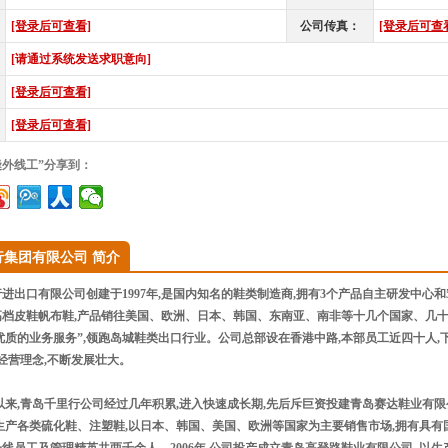
[登录后可查看]
公司传真：
[登录后可查
[请通过系统发送求职意向]
[登录后可查看]
[登录后可查看]
缝外线工”分享到：
行集团有限公司 简介
出口有限公司创建于1997年,是国内知名的鞋类制造商,拥有3个产品自主研发中心和
档皮鞋帆布鞋,产品销往美国、欧洲、日本、韩国、东南亚、南非等十几个国家、几十个
优质的业务服务”,领跑岛城鞋类出口行业。公司总部设在香港中路,本部员工近四十人,
经营理念,不断发展壮大。
以来,青岛千里行公司经过几年积累,进入快速成长期,先后斥巨资投建青岛赛达鞋业有
生产各类硫化鞋、注塑鞋,以日本、韩国、美国、欧洲等国家为主要销售市场,拥有具有