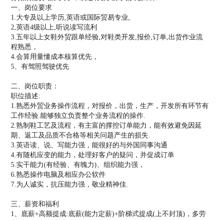
一、岗位要求
1.大专及以上学历,英语或国际贸易专业,
2,英语4级以上,听说读写流利
3.五年以上女鞋外贸跟单经验,对鞋类开发,报价,订单,出货作业流
程熟悉，
4.会算用量懂成本核算优先，
5、有驾照驾驶优先
二、岗位职责：
职位描述:
1.熟悉外贸业务操作流程，对报价，出货，生产，开发所有环节有
工作经验.能够独立负责整个业务流程的操作.
2.熟制鞋工艺及流程，有主富的撑控订单能力，能有效避免因延
期、返工及品质不合格等相关问题产生的损失.
3.英语读、说、写能力强，能很好的与外国同事沟通
4.有随机应变的能力，处理好客户的疑问，并促成订单
5.实干能力(有经验、有魄力)、组织能力强，
6.熟悉操作电脑及相应办公软件
7.为人诚实，抗压能力强，敬业精神佳.
三、薪资和福利
1、底薪+高额提成:底薪(能力定薪)+阶梯式提成(上不封顶)，多劳