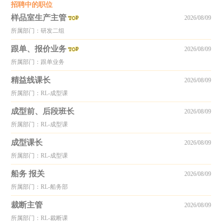
招聘中的职位
样品室生产主管
2026/08/09
所属部门：研发二组
跟单、报价业务
2026/08/09
所属部门：跟单业务
精益线课长
2026/08/09
所属部门：RL-成型课
成型前、后段班长
2026/08/09
所属部门：RL-成型课
成型课长
2026/08/09
所属部门：RL-成型课
船务 报关
2026/08/09
所属部门：RL-船务部
裁断主管
2026/08/09
所属部门：RL-裁断课