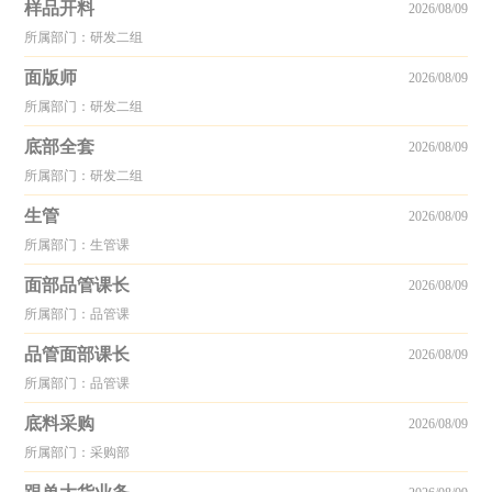
样品开料
2026/08/09
所属部门：研发二组
面版师
2026/08/09
所属部门：研发二组
底部全套
2026/08/09
所属部门：研发二组
生管
2026/08/09
所属部门：生管课
面部品管课长
2026/08/09
所属部门：品管课
品管面部课长
2026/08/09
所属部门：品管课
底料采购
2026/08/09
所属部门：采购部