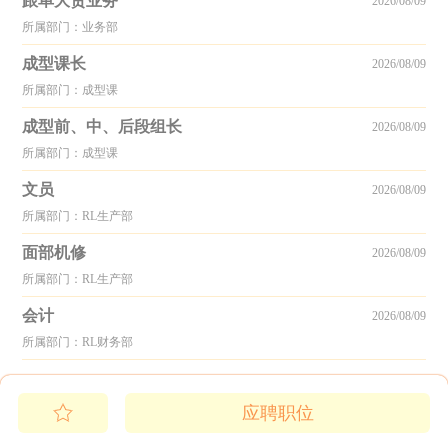
跟单大货业务
2026/08/09
所属部门：业务部
成型课长
2026/08/09
所属部门：成型课
成型前、中、后段组长
2026/08/09
所属部门：成型课
文员
2026/08/09
所属部门：RL生产部
面部机修
2026/08/09
所属部门：RL生产部
会计
2026/08/09
所属部门：RL财务部
应聘职位