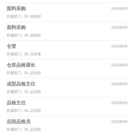
面料采购
2026/08/09
所属部门：RL-采购部
底料采购
2026/08/09
所属部门：RL-采购部
仓管
2026/08/09
所属部门：RL-仓库课
仓库品检课长
2026/08/09
所属部门：RL-品管部
成型品检主任
2026/08/09
所属部门：RL-品管部
品检主任
2026/08/09
所属部门：RL-品管部
后段品检员
2026/08/09
所属部门：RL-品管部