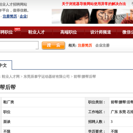
关于浏览器导致网站使用异常的解决办法
鞋业人才招聘网站
年平台，值得信赖。
-
注册简历
/
企业
]
急聘职位
鞋业人才
高端职位
设计师频道
微信
相关:
注册简历
企业注册
中文
：
鞋业人才网
>
东莞辰泰宇运动器材有限公司
> 前帮/腰帮后帮
腰帮后帮
鞋厂类
职位类别：
前帮/腰帮/后
职位
工作地区：
广东 东莞 石
面谈
招聘人数：
3
不限
学历要求：
不限