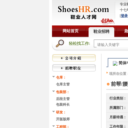
专业
十七
[
登录
网站首页
鞋业招聘
轻松找工作:
简体
现所在位置
仓库：
前帮/
仓库主管
包装部：
行业类别：
后段主管
包装科长
所属部门：
研发：
月薪待遇：
开版版师
工作年限：
工程部：