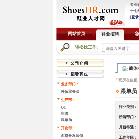
专业
十七
[
登录
网站首页
鞋业招聘
轻松找工作:
简体
现所在位置
业务部门：
跟单员
外贸业务员
生产部：
行业类别：
QC
生管
所属部门：
跟单员
月薪待遇：
开发部：
面格开发师傅
工作年限：