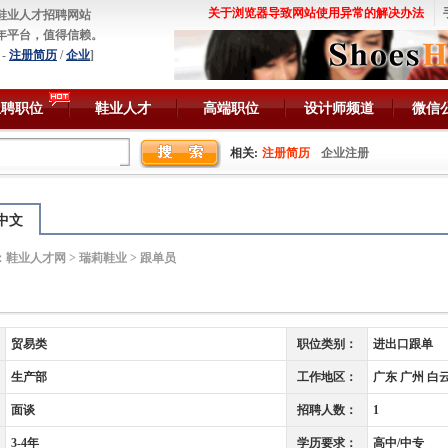
关于浏览器导致网站使用异常的解决办法
鞋业人才招聘网站
年平台，值得信赖。
-
注册简历
/
企业
]
急聘职位
鞋业人才
高端职位
设计师频道
微信
相关:
注册简历
企业注册
中文
：
鞋业人才网
>
瑞莉鞋业
> 跟单员
贸易类
职位类别：
进出口跟单
生产部
工作地区：
广东 广州 白
面谈
招聘人数：
1
3-4年
学历要求：
高中/中专