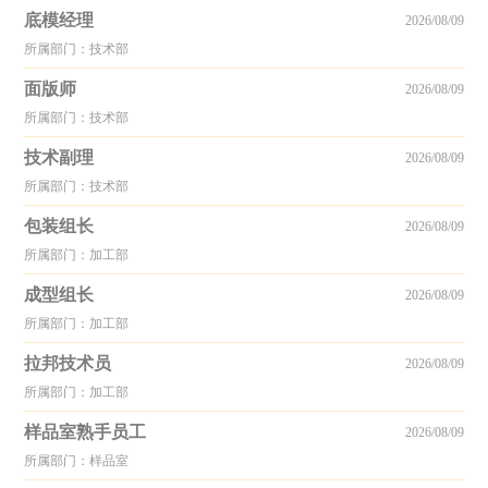
底模经理
2026/08/09
所属部门：技术部
面版师
2026/08/09
所属部门：技术部
技术副理
2026/08/09
所属部门：技术部
包装组长
2026/08/09
所属部门：加工部
成型组长
2026/08/09
所属部门：加工部
拉邦技术员
2026/08/09
所属部门：加工部
样品室熟手员工
2026/08/09
所属部门：样品室