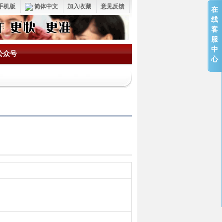
手机版
简体中文
加入收藏
意见反馈
在
线
客
服
中
公众号
心