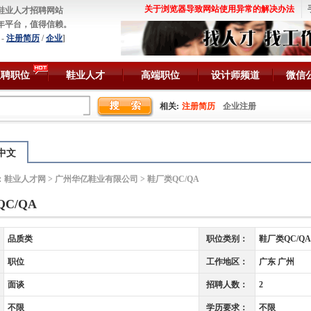
关于浏览器导致网站使用异常的解决办法
鞋业人才招聘网站
年平台，值得信赖。
-
注册简历
/
企业
]
急聘职位
鞋业人才
高端职位
设计师频道
微信
相关:
注册简历
企业注册
中文
：
鞋业人才网
>
广州华亿鞋业有限公司
> 鞋厂类QC/QA
C/QA
品质类
职位类别：
鞋厂类QC/QA
职位
工作地区：
广东 广州
面谈
招聘人数：
2
不限
学历要求：
不限