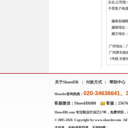
左右,公司统
子受客户高度
越南创德鞋业有
越南地址：
越文地址：Add: L
广州地址：广
广州乘车路线
3号线 市桥
关于ShoesHR
付款方式
帮助中心
|
|
020-34636641、
Shoeshr咨询热线：
客服微信：ShoesHR888
客服：256769
ShoesHR.com
专注鞋业行业已17年，免费求职，
© 2005-2026 Copyright by
www.shoeshr.com
All 
才信息，未经书面同意，不得转载」