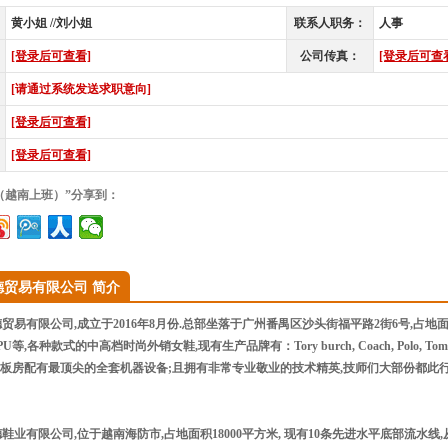
黄小姐 //刘小姐
联系人职务：
人事
[登录后可查看]
公司传真：
[登录后可查
[请通过系统发送求职意向]
[登录后可查看]
[登录后可查看]
（越南上班）”分享到：
德贸易有限公司 简介
易有限公司,成立于2016年8月份.总部坐落于广州番禺区沙头街福平路2街6号,占地面积
等,各种款式的中高档时尚外销女鞋,现有生产品牌有：Tory burch, Coach, Polo, Tommy Hilfige
pirit等.板房配有最顶尖的全套机器设备;且拥有非常专业敬业的技术精英,技师们大部份
限公司,位于越南海防市,占地面积18000平方米, 现有10条先进水平底部流水线,从开料