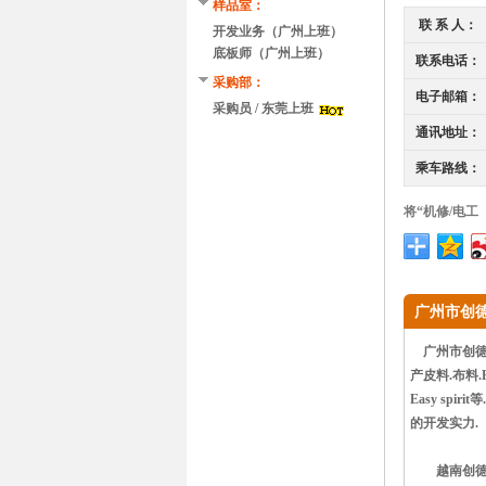
样品室：
联 系 人：
开发业务（广州上班）
底板师（广州上班）
联系电话：
采购部：
电子邮箱：
采购员 / 东莞上班
通讯地址：
乘车路线：
将“机修/电工
广州市创
广州市创德贸
产皮料.布料.PU
Easy s
的开发实力.
越南创德鞋业有