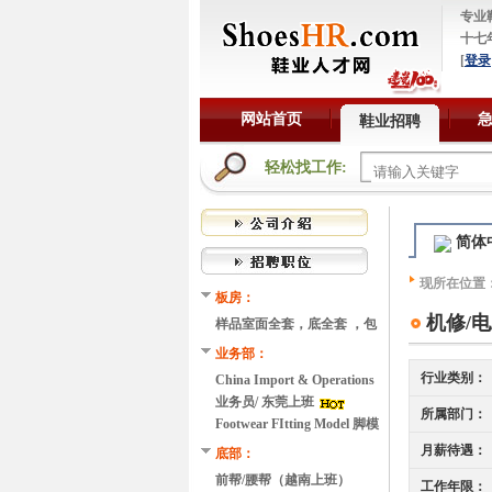
专业
十七
[
登录
网站首页
鞋业招聘
轻松找工作:
简体
现所在位置
板房：
机修/
样品室面全套，底全套 ，包
装，等 东莞上班
业务部：
行业类别：
China Import & Operations
Readiness Manager（东莞上
业务员/ 东莞上班
所属部门：
班）
Footwear FItting Model 脚模
（英国码UK5 或欧码EU38，
月薪待遇：
底部：
东莞上班）
前帮/腰帮（越南上班）
工作年限：