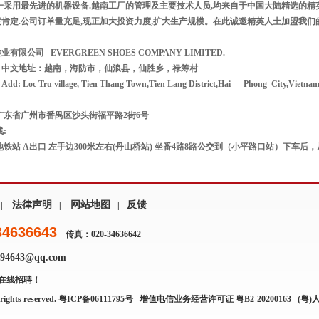
一采用最先进的机器设备.越南工厂的管理及主要技术人员,均来自于中国大陆精选的精英人士
肯定.公司订单量充足,现正加大投资力度,扩大生产规模。在此诚邀精英人士加盟我们
限公司 EVERGREEN SHOES COMPANY LIMITED.
中文地址：越南，海防市，仙浪县，仙胜乡，禄筹村
oc Tru village, Tien Thang Town,Tien Lang District,Hai Phong City,Vietna
东省广州市番禺区沙头街福平路2街6号
:
地铁站 A出口 左手边300米左右(丹山桥站) 坐番4路8路公交到（小平路口站）下车
法律声明
网站地图
反馈
|
|
|
34636643
传真：020-34636642
4643@qq.com
在线招聘！
rights reserved.
粤ICP备06111795号
增值电信业务经营许可证 粤B2-20200163
(粤)人