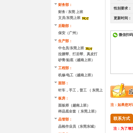
财务部：
性别要求：
财务 / 东莞 上班
文员/东莞上班
更新时间：
后勤部：
保安（广州）
微信扫码
生产部：
中仓员/东莞上班
拉腰帮、打后帮、真皮打
磨、刷胶、贴底/越南
砂青/贴底（越南上班）
工程部：
机修/电工（越南上班）
面部：
针车，手工，普工 （ 东莞上
班）
板房：
注：如果您对
面板师（越南上班）
样品底全套（ 东莞上班）
联系方式
品管部：
品检作业员（东莞东城）
注：
为了增加