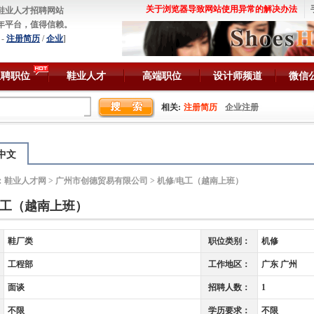
关于浏览器导致网站使用异常的解决办法
鞋业人才招聘网站
年平台，值得信赖。
-
注册简历
/
企业
]
急聘职位
鞋业人才
高端职位
设计师频道
微信
相关:
注册简历
企业注册
中文
：
鞋业人才网
>
广州市创德贸易有限公司
> 机修/电工（越南上班）
电工（越南上班）
鞋厂类
职位类别：
机修
工程部
工作地区：
广东 广州
面谈
招聘人数：
1
不限
学历要求：
不限