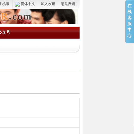
手机版
简体中文
加入收藏
意见反馈
在
线
客
服
中
公众号
心