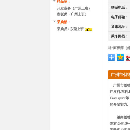
样品室：
联系电话：
开发业务（广州上班）
底板师（广州上班）
电子邮箱：
采购部：
通讯地址：
采购员 / 东莞上班
乘车路线：
将“面板师（
广州市创
广州市创德贸
产皮料.布料.PU
Easy s
的开发实力.
越南创德鞋业有
左右,公司统