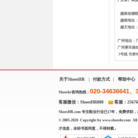
子受客户高度
越南创德鞋业有
越南地址：
越文地址：Add: L
广州地址：广
广州乘车路线
3号线 市桥
关于ShoesHR
付款方式
帮助中心
|
|
020-34636641、
Shoeshr咨询热线：
客服微信：ShoesHR888
客服：256769
ShoesHR.com
专注鞋业行业已17年，免费求职，
© 2005-2026 Copyright by
www.shoeshr.com
All 
才信息，未经书面同意，不得转载」