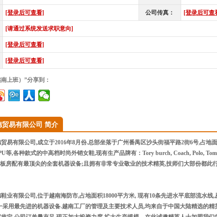
[登录后可查看]
公司传真：
[登录后可查
[请通过系统发送求职意向]
[登录后可查看]
[登录后可查看]
越南上班）”分享到：
德贸易有限公司 简介
易有限公司,成立于2016年8月份.总部坐落于广州番禺区沙头街福平路2街6号,占地面积
等,各种款式的中高档时尚外销女鞋,现有生产品牌有：Tory burch, Coach, Polo, Tommy Hilfige
pirit等.板房配有最顶尖的全套机器设备;且拥有非常专业敬业的技术精英,技师们大部份
限公司,位于越南海防市,占地面积18000平方米, 现有10条先进水平底部流水线,从开料
一采用最先进的机器设备.越南工厂的管理及主要技术人员,均来自于中国大陆精选的精英人士