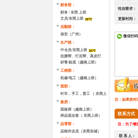
财务部：
性别要求：
财务 / 东莞 上班
文员/东莞上班
更新时间：
后勤部：
保安（广州）
微信扫码
生产部：
中仓员/东莞上班
拉腰帮、打后帮、真皮打
磨、刷胶、贴底/越南
砂青/贴底（越南上班）
工程部：
机修/电工（越南上班）
面部：
针车，手工，普工 （ 东莞上
注：如果您对
班）
板房：
面板师（越南上班）
联系方式
样品底全套（ 东莞上班）
品管部：
注：
为了增加
品检作业员（东莞东城）
联 系 人：