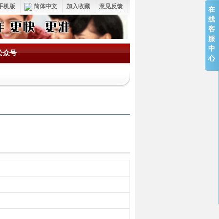
手机版
简体中文
加入收藏
意见反馈
在
线
客
服
中
公众号
心