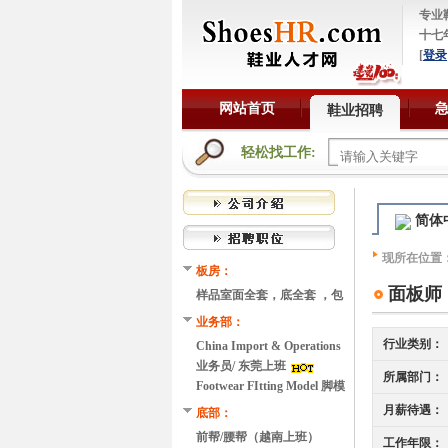
专业
十七
[
登录
网站首页
鞋业招聘
轻松找工作:
简体
现所在位置
板房：
面板师
样品室面全套，底全套 ，包
装，等 东莞上班
业务部：
行业类别：
China Import & Operations
Readiness Manager（东莞上
业务员/ 东莞上班
所属部门：
班）
Footwear FItting Model 脚模
（英国码UK5 或欧码EU38，
月薪待遇：
底部：
东莞上班）
前帮/腰帮（越南上班）
工作年限：