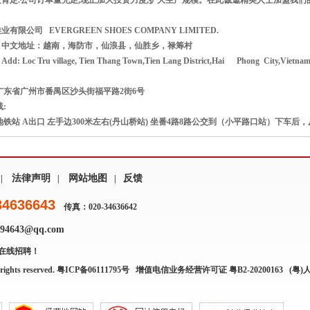
肯定.公司订单量充足,现正加大投资力度,扩大生产规模。在此诚邀精英人士加盟我们
限公司 EVERGREEN SHOES COMPANY LIMITED.
中文地址：越南，海防市，仙浪县，仙胜乡，禄筹村
oc Tru village, Tien Thang Town,Tien Lang District,Hai Phong City,Vietna
东省广州市番禺区沙头街福平路2街6号
:
地铁站 A出口 左手边300米左右(丹山桥站) 坐番4路8路公交到（小平路口站）下车
法律声明
网站地图
反馈
|
|
|
34636643
传真：020-34636642
4643@qq.com
在线招聘！
rights reserved.
粤ICP备06111795号
增值电信业务经营许可证 粤B2-20200163
(粤)人