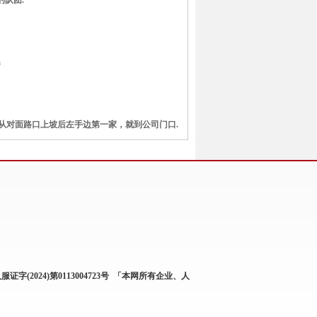
的队团.
m
后，从对面路口上坡后左手边第一家，就到公司门口.
服证字(2024)第0113004723号
「本网所有企业、人