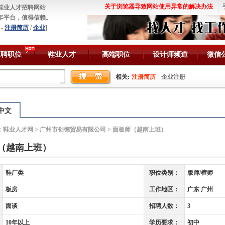
关于浏览器导致网站使用异常的解决办法
鞋业人才招聘网站
年平台，值得信赖。
-
注册简历
/
企业
]
急聘职位
鞋业人才
高端职位
设计师频道
微信
相关:
注册简历
企业注册
中文
：
鞋业人才网
>
广州市创德贸易有限公司
> 面板师（越南上班）
（越南上班）
鞋厂类
职位类别：
版师/楦师
板房
工作地区：
广东 广州
面谈
招聘人数：
3
10年以上
学历要求：
初中